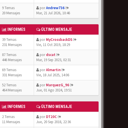
9 Temas
por
Andrew736
20 Mensajes
Mar, 21 Jul 2026, 10:46
INFORMES
ÚLTIMO MENSAJE
39 Temas
por
MyCrossbackDS
231 Mensajes
Vie, 11 Oct 2019, 18:29
87 Temas
por
dscat
446 Mensajes
Mar, 19 Sep 2023, 02:31
69 Temas
por
Almartin
331 Mensajes
Vie, 18 Jul 2025, 14:06
52 Temas
por
MarquezG_96
464 Mensajes
Jue, 01 Ago 2024, 19:51
INFORMES
ÚLTIMO MENSAJE
2 Temas
por
DT20C
11 Mensajes
Jue, 20 Sep 2018, 22:36