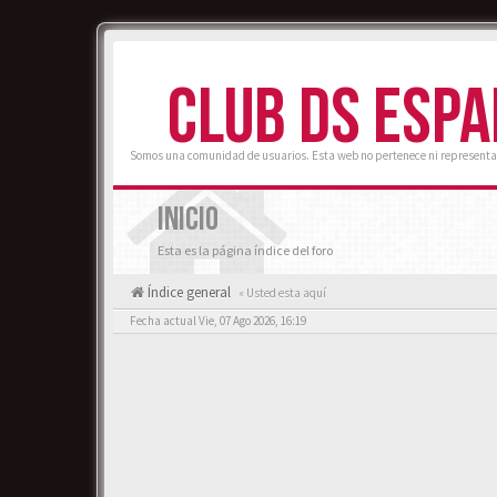
CLUB DS ESP
Somos una comunidad de usuarios. Esta web no pertenece ni representa
INICIO
Esta es la página índice del foro
Índice general
« Usted esta aquí
Fecha actual Vie, 07 Ago 2026, 16:19