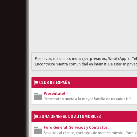
Por favor, no utilices
mensajes privados
,
WhαtsApp
o
Te
Encontraste nuestra comunidad en internet. De estar en priv
CLUB DS ESPAÑA
Preséntate!
Preséntate y únete a la mayor familia de usuarios DS!
ZONA GENERAL DS AUTOMOBILES
Foro General: Servicios y Contratos.
Servicios al cliente, contratos de mantenimiento, fórmula