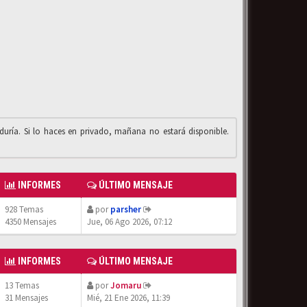
iduría. Si lo haces en privado, mañana no estará disponible.
INFORMES
ÚLTIMO MENSAJE
928 Temas
por
parsher
4350 Mensajes
Jue, 06 Ago 2026, 07:12
INFORMES
ÚLTIMO MENSAJE
13 Temas
por
Jomaru
31 Mensajes
Mié, 21 Ene 2026, 11:39