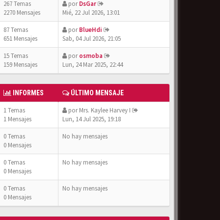
267 Temas
por
DsGar
2270 Mensajes
Mié, 22 Jul 2026, 13:01
87 Temas
por
BlueHdi
651 Mensajes
Sab, 04 Jul 2026, 21:05
15 Temas
por
osmoba
159 Mensajes
Lun, 24 Mar 2025, 22:44
INFORMES
ÚLTIMO MENSAJE
1 Temas
por
Mrs. Kaylee Harvey I
1 Mensajes
Lun, 14 Jul 2025, 19:18
0 Temas
No hay mensajes
0 Mensajes
0 Temas
No hay mensajes
0 Mensajes
0 Temas
No hay mensajes
0 Mensajes