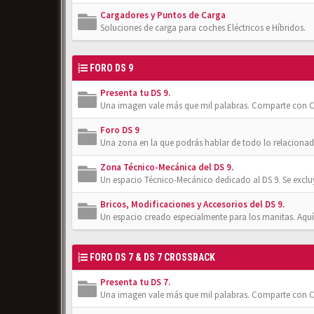
Cargadores y Puntos de Carga
Soluciones de carga para coches Eléctricos e Híbridos.
FORO DS 9
Presenta tu DS 9.
Una imagen vale más que mil palabras. Comparte con Cl
Foro DS 9
Una zona en la que podrás hablar de todo lo relacionad
Zona Técnico-Mecánica del DS 9.
Un espacio Técnico-Mecánico dedicado al DS 9. Se exclu
Bricos, Modificaciones y Accesorios del DS 9.
Un espacio creado especialmente para los manitas. Aquí
FORO DS 7 & DS 7 CROSSBACK
Presenta tu DS 7.
Una imagen vale más que mil palabras. Comparte con Cl