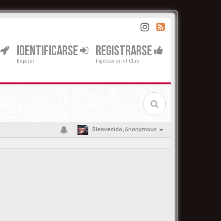
IDENTIFICARSE
REGISTRARSE
Esperar
Ingresar en el Club
Bienvenido,
Anonymous