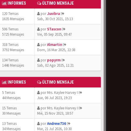
INFORMES
ÚLTIMO MENSAJE
120 Temas
por
Juvibra
1635 Mensajes
Sab, 30 Oct 2021, 15:13
506 Temas
por
STascon
5725 Mensajes
Vie, 05 Sep 2025, 09:47
318 Temas
por
Almartin
3792 Mensajes
Dom, 16 Mar 2025, 22:38
134 Temas
por
popyrm
1446 Mensajes
Sab, 02 Ago 2025, 11:21
INFORMES
ÚLTIMO MENSAJE
5 Temas
por
Mrs. Kaylee Harvey I
44 Mensajes
Jue, 06 Jul 2023, 19:23
15 Temas
por
Mrs. Kaylee Harvey I
30 Mensajes
Mié, 15 Nov 2023, 18:57
13 Temas
por
Andrew736
34 Mensajes
Mar, 21 Jul 2026, 10:30