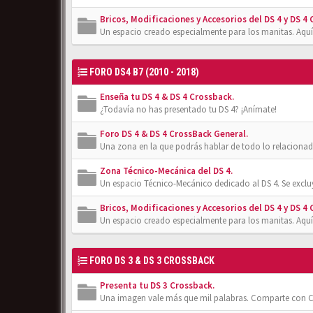
Bricos, Modificaciones y Accesorios del DS 4 y DS 4
Un espacio creado especialmente para los manitas. Aquí
FORO DS4 B7 (2010 - 2018)
Enseña tu DS 4 & DS 4 Crossback.
¿Todavía no has presentado tu DS 4? ¡Anímate!
Foro DS 4 & DS 4 CrossBack General.
Una zona en la que podrás hablar de todo lo relacionad
Zona Técnico-Mecánica del DS 4.
Un espacio Técnico-Mecánico dedicado al DS 4. Se exclu
Bricos, Modificaciones y Accesorios del DS 4 y DS 4
Un espacio creado especialmente para los manitas. Aquí
FORO DS 3 & DS 3 CROSSBACK
Presenta tu DS 3 Crossback.
Una imagen vale más que mil palabras. Comparte con Cl