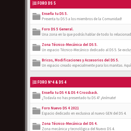
FORO DS 5
Enseña tu DS 5.
Presenta tu DS 5 a los miembros de la Comunidad!
Foro DS 5 General.
Una zona en la que podrás hablar de todo lo relacionad
Zona Técnico-Mecánica del DS 5.
Un espacio Técnico-Mecánico dedicado al DS 5. Se exclu
Bricos, Modificaciones y Accesorios del DS 5.
Un espacio creado especialmente para los manitas. Aquí
FORO Nº4 & DS 4
Enseña tu DS 4 & DS 4 Crossback.
¿Todavía no has presentado tu DS 4? ¡Anímate!
Foro Nuevo DS 4 2021
Espacio dedicado en exclusiva al nuevo GEN del DS 4.
Zona Técnico-Mecánica del DS 4.
Zona mecánica y tecnológica del Nuevo DS 4.