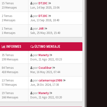
15 Temas
por
DT20C
23 Mensajes
Lun, 14 Sep 2020, 15:06
2 Temas
por
DT20C
2 Mensajes
Jue, 13 Sep 2018, 18:40
1 Temas
por
JAR
1 Mensajes
Sab, 25 May 2019, 15:40
INFORMES
ÚLTIMO MENSAJE
35 Temas
por
Manety
199 Mensajes
Dom, 21 Ago 2022, 03:23
84 Temas
por
Cscalibur
418 Mensajes
Mar, 16 May 2023, 07:44
13 Temas
por
calamarrojo1986
57 Mensajes
Jue, 26 Dic 2024, 17:38
19 Temas
por
Manety
166 Mensajes
Dom, 21 Ago 2022, 03:20