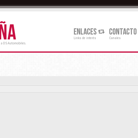
AÑA
ENLACES
CONTACTO
Links de interés
Canales
 a DS Automobiles.