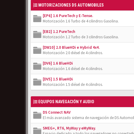
MOTORIZACIONES DS AUTOMOBILES
[EP6] 1.6 PureTech y E-Tense.
Motorización 1.6 Turbo de 4 cilindros Gasolina.
[EB2] 1.2 PureTech
Motorización 1.2 Turbo de 3 cilindros Gasolina.
[DW10] 2.0 BlueHDi e Hybrid 4x4.
Motorización 2.0 diésel de 4 cilindros.
[DV6] 1.6 BlueHDi
Motorización 1.6 diésel de 4 cilindros.
[DV5] 1.5 BlueHDi
Motorización 1.5 diésel de 4 cilindros.
EQUIPOS NAVEGACIÓN Y AUDIO
DS Connect NAV
El más avanzado sistema de navegación de DS Automob
SMEG+, RT6, MyWay y eMyWay.
Espacio dedicado a todo los navegadores no conectado