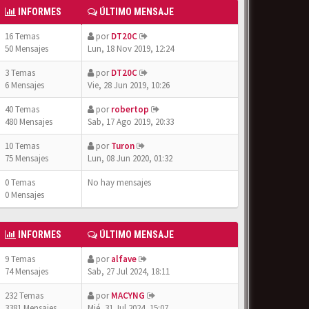
INFORMES
ÚLTIMO MENSAJE
16 Temas
por
DT20C
50 Mensajes
Lun, 18 Nov 2019, 12:24
3 Temas
por
DT20C
6 Mensajes
Vie, 28 Jun 2019, 10:26
40 Temas
por
robertop
480 Mensajes
Sab, 17 Ago 2019, 20:33
10 Temas
por
Turon
75 Mensajes
Lun, 08 Jun 2020, 01:32
0 Temas
No hay mensajes
0 Mensajes
INFORMES
ÚLTIMO MENSAJE
9 Temas
por
alfave
74 Mensajes
Sab, 27 Jul 2024, 18:11
232 Temas
por
MACYNG
3381 Mensajes
Mié, 31 Jul 2024, 15:07