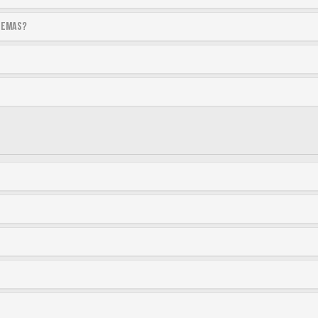
 temas?