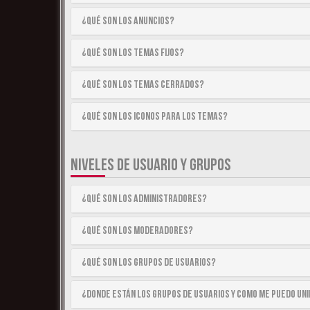
¿Qué son los anuncios?
¿Qué son los temas fijos?
¿Qué son los temas cerrados?
¿Qué son los iconos para los temas?
NIVELES DE USUARIO Y GRUPOS
¿Qué son los Administradores?
¿Qué son los Moderadores?
¿Qué son los Grupos de Usuarios?
¿Donde están los Grupos de Usuarios y como me puedo uni