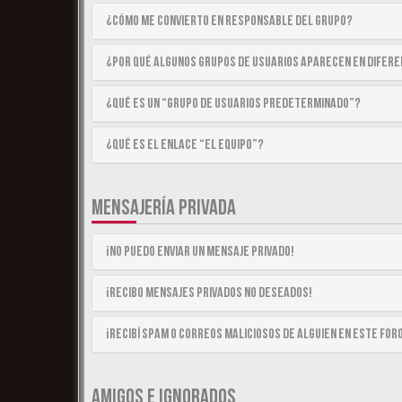
¿Cómo me convierto en Responsable del Grupo?
¿Por qué algunos Grupos de Usuarios aparecen en difer
¿Qué es un “Grupo de Usuarios predeterminado”?
¿Qué es el enlace “El equipo”?
MENSAJERÍA PRIVADA
¡No puedo enviar un mensaje privado!
¡Recibo mensajes privados no deseados!
¡Recibí spam o correos maliciosos de alguien en este for
AMIGOS E IGNORADOS