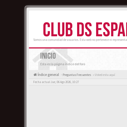
CLUB DS ESP
Somos una comunidad de usuarios. Esta web no pertenece ni representa
INICIO
Esta es la página índice del foro
Índice general
Preguntas Frecuentes
« Usted esta aquí
Fecha actual Jue, 06 Ago 2026, 10:27