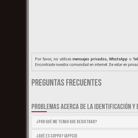
Por favor, no utilices
mensajes privados
,
WhαtsApp
o
Te
Encontraste nuestra comunidad en internet. De estar en priv
Preguntas Frecuentes
PROBLEMAS ACERCA DE LA IDENTIFICACIÓN Y 
¿Por qué me tengo que registrar?
¿Qué es COPPA? (APPCO)