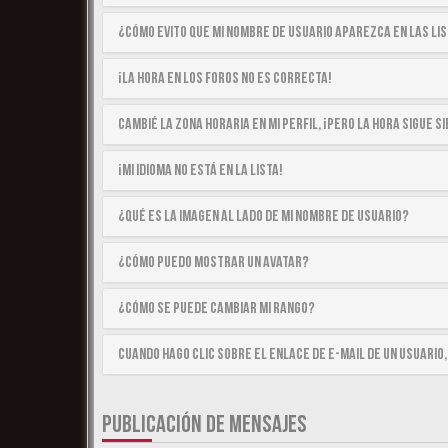
¿Cómo evito que mi nombre de usuario aparezca en las li
¡La hora en los foros no es correcta!
Cambié la zona horaria en mi perfil, ¡pero la hora sigue 
¡Mi idioma no está en la lista!
¿Qué es la imagen al lado de mi nombre de usuario?
¿Cómo puedo mostrar un avatar?
¿Cómo se puede cambiar mi rango?
Cuando hago clic sobre el enlace de e-mail de un usuario,
PUBLICACIÓN DE MENSAJES