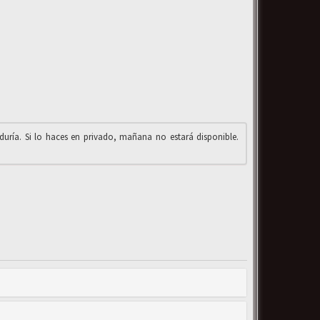
iduría. Si lo haces en privado, mañana no estará disponible.