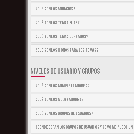
¿Qué son los anuncios?
¿Qué son los temas fijos?
¿Qué son los temas cerrados?
¿Qué son los iconos para los temas?
NIVELES DE USUARIO Y GRUPOS
¿Qué son los Administradores?
¿Qué son los Moderadores?
¿Qué son los Grupos de Usuarios?
¿Donde están los Grupos de Usuarios y como me puedo uni