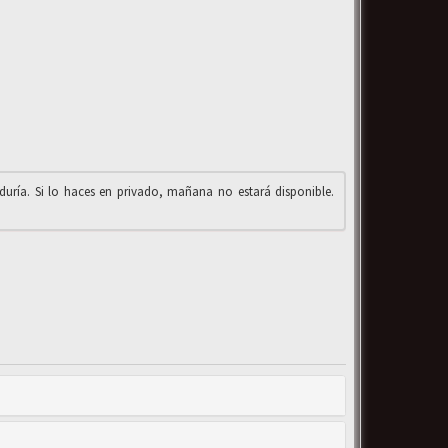
iduría. Si lo haces en privado, mañana no estará disponible.