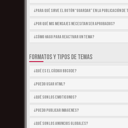
¿Para qué sirve el botón “Guardar” en la publicación de
¿Por qué mis mensajes necesitan ser aprobados?
¿Cómo hago para reactivar un tema?
FORMATOS Y TIPOS DE TEMAS
¿Qué es el código BBCode?
¿Puedo usar HTML?
¿Qué son los emoticonos?
¿Puedo publicar imagenes?
¿Qué son los anuncios globales?