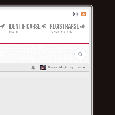
IDENTIFICARSE
REGISTRARSE
Esperar
Ingresar en el Club
Bienvenido,
Anonymous