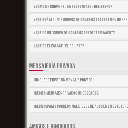
¿Cómo me convierto en Responsable del Grupo?
¿Por qué algunos Grupos de Usuarios aparecen en difer
¿Qué es un “Grupo de Usuarios predeterminado”?
¿Qué es el enlace “El equipo”?
MENSAJERÍA PRIVADA
¡No puedo enviar un mensaje privado!
¡Recibo mensajes privados no deseados!
¡Recibí spam o correos maliciosos de alguien en este for
AMIGOS E IGNORADOS