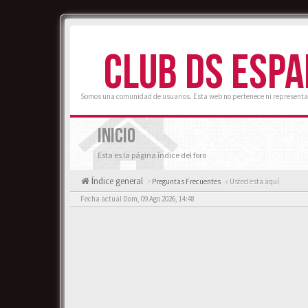
CLUB DS ESP
Somos una comunidad de usuarios. Esta web no pertenece ni representa
INICIO
Esta es la página índice del foro
Índice general
Preguntas Frecuentes
« Usted esta aquí
Fecha actual Dom, 09 Ago 2026, 14:48