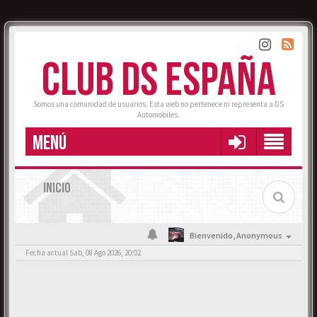
CLUB DS ESPAÑA
Somos una comunidad de usuarios. Esta web no pertenece ni representa a DS
Automobiles.
MENÚ
INICIO
Bienvenido,
Anonymous
Fecha actual Sab, 08 Ago 2026, 20:02