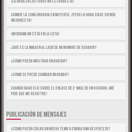
¡La hora en los foros no es correcta!
Cambié la zona horaria en mi perfil, ¡pero la hora sigue siendo
incorrecto!
¡Mi idioma no está en la lista!
¿Qué es la imagen al lado de mi nombre de usuario?
¿Cómo puedo mostrar un avatar?
¿Cómo se puede cambiar mi rango?
Cuando hago clic sobre el enlace de e-mail de un usuario, ¡me
pide que me registre!
PUBLICACIÓN DE MENSAJES
¿Cómo puedo crear un nuevo tema o enviar una respuesta?