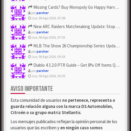
Missing Cards? Buy Monopoly Go Happy Harvest with Looney Tun...
por
parsher
Jue, 06 Ago 2026, 07:08
New ARC Raiders Matchmaking Update: Stop Failed - Grab Bluep...
por
parsher
Jue, 06 Ago 2026, 07:03
MLB The Show 26 Championship Series Update! Get Cheap & ...
por
parsher
Jue, 06 Ago 2026, 05:59
Diablo 4 3.2.0 PTR Guide – Get 8% Off Items Quickly to Test ...
por
parsher
Jue, 06 Ago 2026, 05:55
AVISO IMPORTANTE
Esta comunidad de usuarios
no pertenece, representa o
guarda relación alguna con la marca DS Automobiles,
Citroën o su grupo matriz Stellantis
.
Los mensajes publicados reflejan la opinión personal de los
usuarios que las escriben y
en ningún caso somos