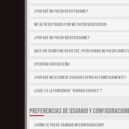
¿Por qué no puedo registrarme?
Me he registrado ¡y no me puedo identificar!
¿Por qué no puedo identificarme?
Hace un tiempo me registré, ¡pero ahora no puedo conec
¡Perdí mi contraseña!
¿Por qué mi sesión de usuario expira automáticamente?
¿Cuál es la función de “Borrar cookies”?
PREFERENCIAS DE USUARIO Y CONFIGURACION
¿Cómo se puede cambiar mi configuración?