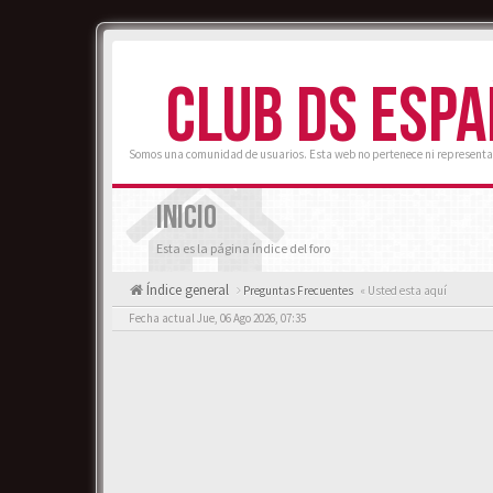
CLUB DS ESP
Somos una comunidad de usuarios. Esta web no pertenece ni representa
INICIO
Esta es la página índice del foro
Índice general
Preguntas Frecuentes
« Usted esta aquí
Fecha actual Jue, 06 Ago 2026, 07:35