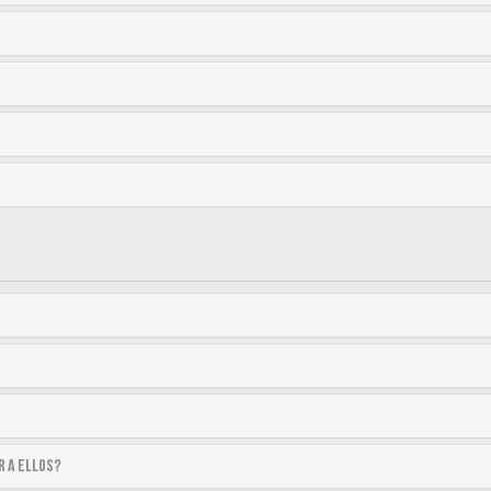
r a ellos?