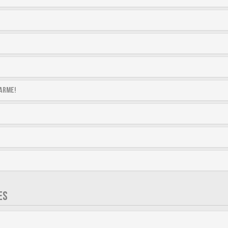
tarme!
ES