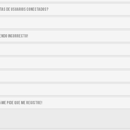
stas de usuarios conectados?
siendo incorrecto!
 ¡me pide que me registre!