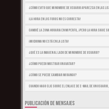
¿Cómo evito que mi nombre de usuario aparezca en las li
¡La hora en los foros no es correcta!
Cambié la zona horaria en mi perfil, ¡pero la hora sigue 
¡Mi idioma no está en la lista!
¿Qué es la imagen al lado de mi nombre de usuario?
¿Cómo puedo mostrar un avatar?
¿Cómo se puede cambiar mi rango?
Cuando hago clic sobre el enlace de e-mail de un usuario,
PUBLICACIÓN DE MENSAJES