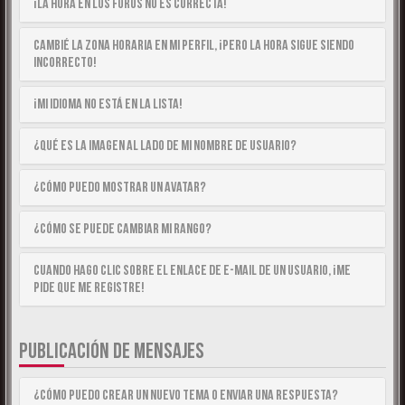
¡La hora en los foros no es correcta!
Cambié la zona horaria en mi perfil, ¡pero la hora sigue siendo
incorrecto!
¡Mi idioma no está en la lista!
¿Qué es la imagen al lado de mi nombre de usuario?
¿Cómo puedo mostrar un avatar?
¿Cómo se puede cambiar mi rango?
Cuando hago clic sobre el enlace de e-mail de un usuario, ¡me
pide que me registre!
PUBLICACIÓN DE MENSAJES
¿Cómo puedo crear un nuevo tema o enviar una respuesta?