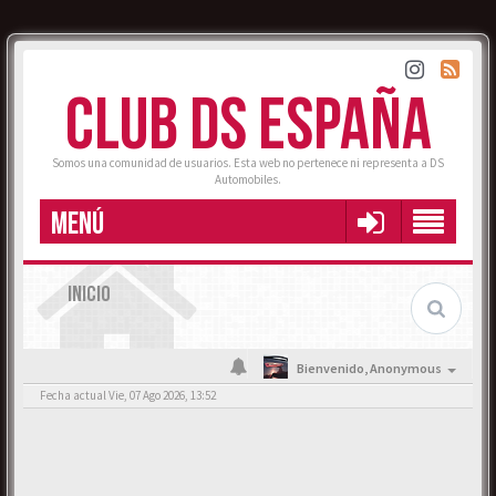
CLUB DS ESPAÑA
Somos una comunidad de usuarios. Esta web no pertenece ni representa a DS
Automobiles.
MENÚ
INICIO
Bienvenido,
Anonymous
Fecha actual Vie, 07 Ago 2026, 13:52