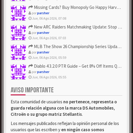
Missing Cards? Buy Monopoly Go Happy Harvest with Looney Tun...
por
parsher
Jue, 06 Ago 2026, 07:08
New ARC Raiders Matchmaking Update: Stop Failed - Grab Bluep...
por
parsher
Jue, 06 Ago 2026, 07:03
MLB The Show 26 Championship Series Update! Get Cheap & ...
por
parsher
Jue, 06 Ago 2026, 05:59
Diablo 4 3.2.0 PTR Guide – Get 8% Off Items Quickly to Test ...
por
parsher
Jue, 06 Ago 2026, 05:55
AVISO IMPORTANTE
Esta comunidad de usuarios
no pertenece, representa o
guarda relación alguna con la marca DS Automobiles,
Citroën o su grupo matriz Stellantis
.
Los mensajes publicados reflejan la opinión personal de los
usuarios que las escriben y
en ningún caso somos