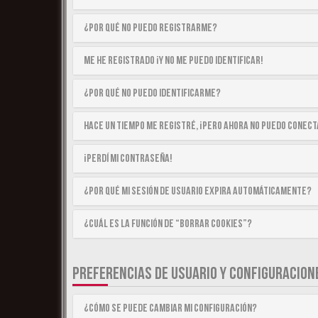
¿Por qué no puedo registrarme?
Me he registrado ¡y no me puedo identificar!
¿Por qué no puedo identificarme?
Hace un tiempo me registré, ¡pero ahora no puedo conec
¡Perdí mi contraseña!
¿Por qué mi sesión de usuario expira automáticamente?
¿Cuál es la función de “Borrar cookies”?
PREFERENCIAS DE USUARIO Y CONFIGURACION
¿Cómo se puede cambiar mi configuración?