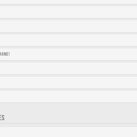
tarme!
ES