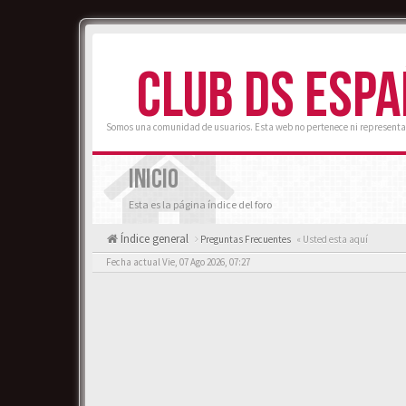
CLUB DS ESP
Somos una comunidad de usuarios. Esta web no pertenece ni representa
INICIO
Esta es la página índice del foro
Índice general
Preguntas Frecuentes
« Usted esta aquí
Fecha actual Vie, 07 Ago 2026, 07:27