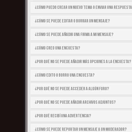
¿Cómo puedo crear un nuevo tema o enviar una respuest
¿Cómo se puede editar o borrar un mensaje?
¿Cómo se puede añadir una firma a mi mensaje?
¿Cómo creo una encuesta?
¿Por qué no se puede añadir más opciones a la encuesta?
¿Cómo edito o borro una encuesta?
¿Por qué no se puede acceder a algún foro?
¿Por qué no se puede añadir archivos adjuntos?
¿Por qué recibí una advertencia?
¿Cómo se puede reportar un mensaje a un moderador?