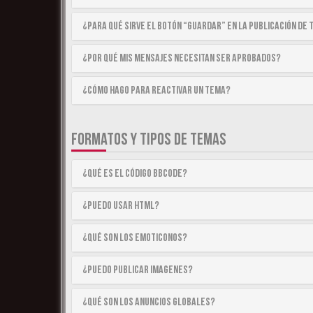
¿Para qué sirve el botón “Guardar” en la publicación de
¿Por qué mis mensajes necesitan ser aprobados?
¿Cómo hago para reactivar un tema?
FORMATOS Y TIPOS DE TEMAS
¿Qué es el código BBCode?
¿Puedo usar HTML?
¿Qué son los emoticonos?
¿Puedo publicar imagenes?
¿Qué son los anuncios globales?