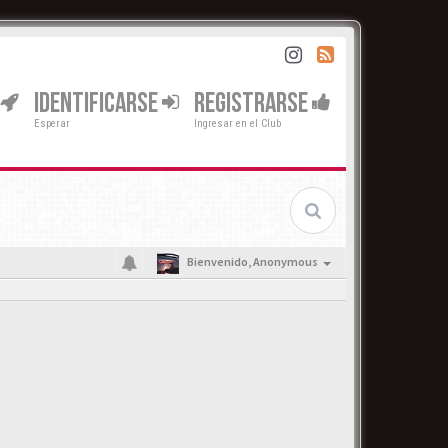
IDENTIFICARSE
REGISTRARSE
Esperar
Ingresar en el Club
Bienvenido,
Anonymous