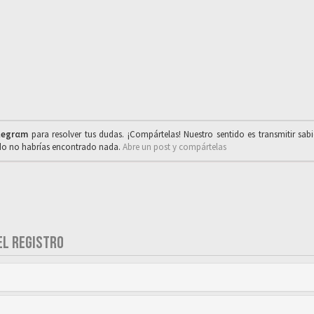
legrαm
para resolver tus dudas. ¡Compártelas! Nuestro sentido es transmitir sab
ado no habrías encontrado nada.
Abre un post y compártelas
EL REGISTRO