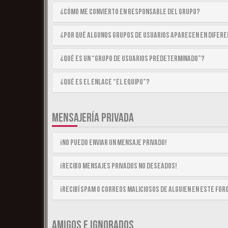
¿Cómo me convierto en Responsable del Grupo?
¿Por qué algunos Grupos de Usuarios aparecen en difer
¿Qué es un “Grupo de Usuarios predeterminado”?
¿Qué es el enlace “El equipo”?
MENSAJERÍA PRIVADA
¡No puedo enviar un mensaje privado!
¡Recibo mensajes privados no deseados!
¡Recibí spam o correos maliciosos de alguien en este for
AMIGOS E IGNORADOS