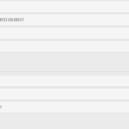
entes colores?
o!