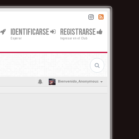
IDENTIFICARSE
REGISTRARSE
Esperar
Ingresar en el Club
Bienvenido,
Anonymous