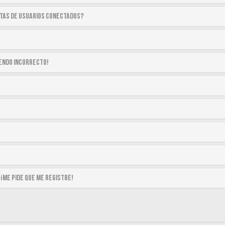
stas de usuarios conectados?
siendo incorrecto!
 ¡me pide que me registre!