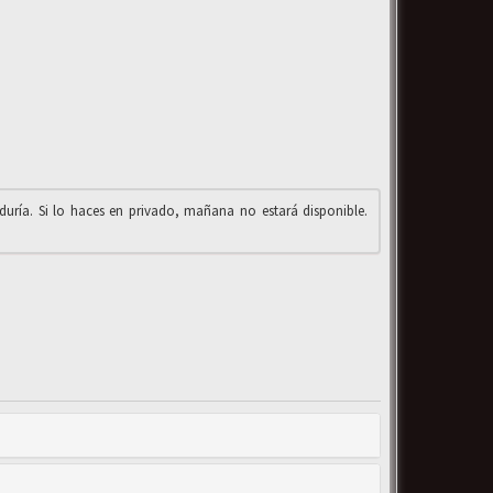
iduría. Si lo haces en privado, mañana no estará disponible.