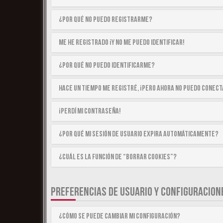
¿Por qué no puedo registrarme?
Me he registrado ¡y no me puedo identificar!
¿Por qué no puedo identificarme?
Hace un tiempo me registré, ¡pero ahora no puedo conec
¡Perdí mi contraseña!
¿Por qué mi sesión de usuario expira automáticamente?
¿Cuál es la función de “Borrar cookies”?
PREFERENCIAS DE USUARIO Y CONFIGURACION
¿Cómo se puede cambiar mi configuración?