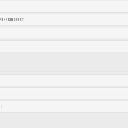
entes colores?
o!