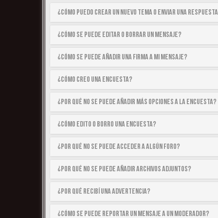
¿Cómo puedo crear un nuevo tema o enviar una respuest
¿Cómo se puede editar o borrar un mensaje?
¿Cómo se puede añadir una firma a mi mensaje?
¿Cómo creo una encuesta?
¿Por qué no se puede añadir más opciones a la encuesta?
¿Cómo edito o borro una encuesta?
¿Por qué no se puede acceder a algún foro?
¿Por qué no se puede añadir archivos adjuntos?
¿Por qué recibí una advertencia?
¿Cómo se puede reportar un mensaje a un moderador?