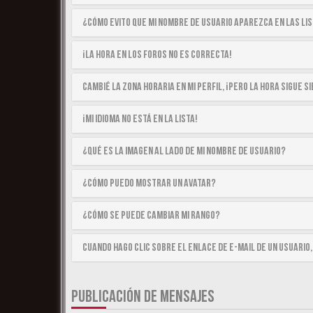
¿Cómo evito que mi nombre de usuario aparezca en las li
¡La hora en los foros no es correcta!
Cambié la zona horaria en mi perfil, ¡pero la hora sigue 
¡Mi idioma no está en la lista!
¿Qué es la imagen al lado de mi nombre de usuario?
¿Cómo puedo mostrar un avatar?
¿Cómo se puede cambiar mi rango?
Cuando hago clic sobre el enlace de e-mail de un usuario,
PUBLICACIÓN DE MENSAJES