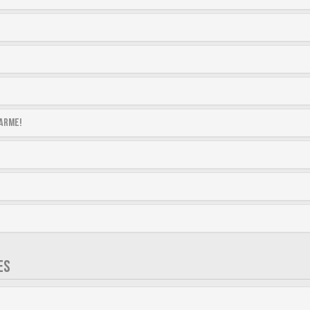
tarme!
ES