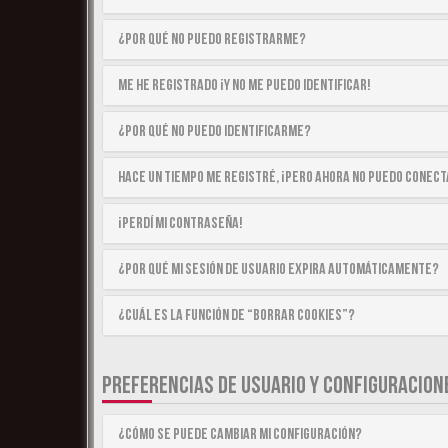
¿Por qué no puedo registrarme?
Me he registrado ¡y no me puedo identificar!
¿Por qué no puedo identificarme?
Hace un tiempo me registré, ¡pero ahora no puedo conec
¡Perdí mi contraseña!
¿Por qué mi sesión de usuario expira automáticamente?
¿Cuál es la función de “Borrar cookies”?
PREFERENCIAS DE USUARIO Y CONFIGURACION
¿Cómo se puede cambiar mi configuración?