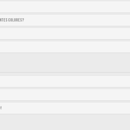
entes colores?
o!