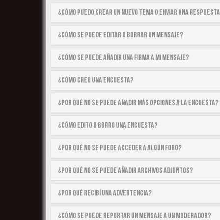
¿Cómo puedo crear un nuevo tema o enviar una respuest
¿Cómo se puede editar o borrar un mensaje?
¿Cómo se puede añadir una firma a mi mensaje?
¿Cómo creo una encuesta?
¿Por qué no se puede añadir más opciones a la encuesta?
¿Cómo edito o borro una encuesta?
¿Por qué no se puede acceder a algún foro?
¿Por qué no se puede añadir archivos adjuntos?
¿Por qué recibí una advertencia?
¿Cómo se puede reportar un mensaje a un moderador?