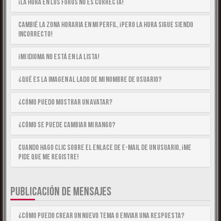
¡La hora en los foros no es correcta!
Cambié la zona horaria en mi perfil, ¡pero la hora sigue siendo
incorrecto!
¡Mi idioma no está en la lista!
¿Qué es la imagen al lado de mi nombre de usuario?
¿Cómo puedo mostrar un avatar?
¿Cómo se puede cambiar mi rango?
Cuando hago clic sobre el enlace de e-mail de un usuario, ¡me
pide que me registre!
PUBLICACIÓN DE MENSAJES
¿Cómo puedo crear un nuevo tema o enviar una respuesta?