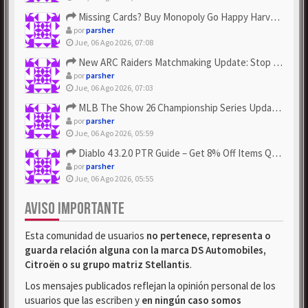
Missing Cards? Buy Monopoly Go Happy Harvest with Looney Tun...
por
parsher
Jue, 06 Ago 2026, 07:08
New ARC Raiders Matchmaking Update: Stop Failed - Grab Bluep...
por
parsher
Jue, 06 Ago 2026, 07:03
MLB The Show 26 Championship Series Update! Get Cheap & ...
por
parsher
Jue, 06 Ago 2026, 05:59
Diablo 4 3.2.0 PTR Guide – Get 8% Off Items Quickly to Test ...
por
parsher
Jue, 06 Ago 2026, 05:55
AVISO IMPORTANTE
Esta comunidad de usuarios
no pertenece, representa o
guarda relación alguna con la marca DS Automobiles,
Citroën o su grupo matriz Stellantis
.
Los mensajes publicados reflejan la opinión personal de los
usuarios que las escriben y
en ningún caso somos