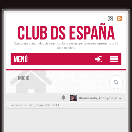
CLUB DS ESPAÑA
Somos una comunidad de usuarios. Esta web no pertenece ni representa a DS
Automobiles.
MENÚ
INICIO
Bienvenido,
Anonymous
Fecha actual Sab, 08 Ago 2026, 22:13