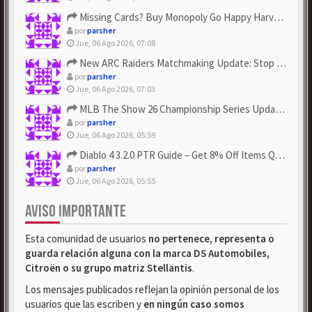
Missing Cards? Buy Monopoly Go Happy Harvest with Looney Tun...
por
parsher
Jue, 06 Ago 2026, 07:08
New ARC Raiders Matchmaking Update: Stop Failed - Grab Bluep...
por
parsher
Jue, 06 Ago 2026, 07:03
MLB The Show 26 Championship Series Update! Get Cheap & ...
por
parsher
Jue, 06 Ago 2026, 05:59
Diablo 4 3.2.0 PTR Guide – Get 8% Off Items Quickly to Test ...
por
parsher
Jue, 06 Ago 2026, 05:55
AVISO IMPORTANTE
Esta comunidad de usuarios
no pertenece, representa o
guarda relación alguna con la marca DS Automobiles,
Citroën o su grupo matriz Stellantis
.
Los mensajes publicados reflejan la opinión personal de los
usuarios que las escriben y
en ningún caso somos