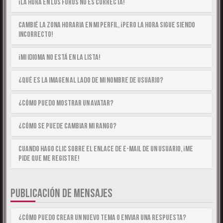
¡La hora en los foros no es correcta!
Cambié la zona horaria en mi perfil, ¡pero la hora sigue siendo
incorrecto!
¡Mi idioma no está en la lista!
¿Qué es la imagen al lado de mi nombre de usuario?
¿Cómo puedo mostrar un avatar?
¿Cómo se puede cambiar mi rango?
Cuando hago clic sobre el enlace de e-mail de un usuario, ¡me
pide que me registre!
PUBLICACIÓN DE MENSAJES
¿Cómo puedo crear un nuevo tema o enviar una respuesta?