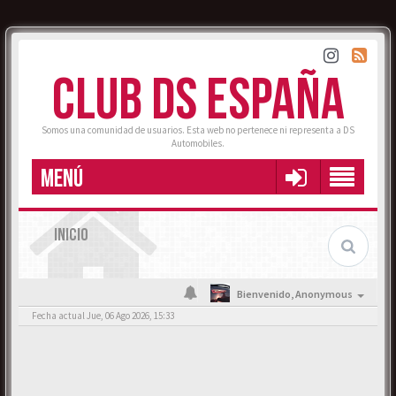
CLUB DS ESPAÑA
Somos una comunidad de usuarios. Esta web no pertenece ni representa a DS
Automobiles.
MENÚ
INICIO
Bienvenido,
Anonymous
Fecha actual Jue, 06 Ago 2026, 15:33