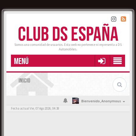
CLUB DS ESPAÑA
Somos una comunidad de usuarios. Esta web no pertenece ni representa a DS
Automobiles.
MENÚ
INICIO
Bienvenido,
Anonymous
Fecha actual Vie, 07 Ago 2026, 04:38