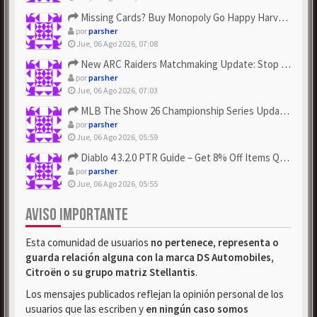
Missing Cards? Buy Monopoly Go Happy Harvest with Looney Tun...
por
parsher
Jue, 06 Ago 2026, 07:08
New ARC Raiders Matchmaking Update: Stop Failed - Grab Bluep...
por
parsher
Jue, 06 Ago 2026, 07:03
MLB The Show 26 Championship Series Update! Get Cheap & ...
por
parsher
Jue, 06 Ago 2026, 05:59
Diablo 4 3.2.0 PTR Guide – Get 8% Off Items Quickly to Test ...
por
parsher
Jue, 06 Ago 2026, 05:55
AVISO IMPORTANTE
Esta comunidad de usuarios
no pertenece, representa o
guarda relación alguna con la marca DS Automobiles,
Citroën o su grupo matriz Stellantis
.
Los mensajes publicados reflejan la opinión personal de los
usuarios que las escriben y
en ningún caso somos