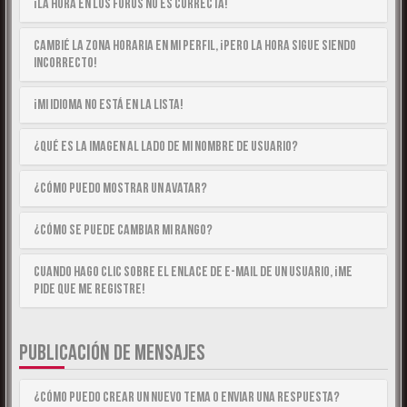
¡La hora en los foros no es correcta!
Cambié la zona horaria en mi perfil, ¡pero la hora sigue siendo
incorrecto!
¡Mi idioma no está en la lista!
¿Qué es la imagen al lado de mi nombre de usuario?
¿Cómo puedo mostrar un avatar?
¿Cómo se puede cambiar mi rango?
Cuando hago clic sobre el enlace de e-mail de un usuario, ¡me
pide que me registre!
PUBLICACIÓN DE MENSAJES
¿Cómo puedo crear un nuevo tema o enviar una respuesta?