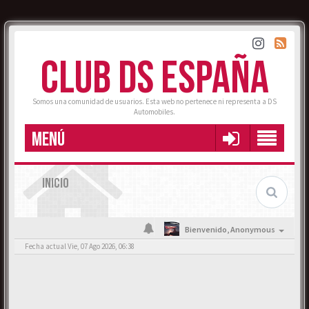
CLUB DS ESPAÑA
Somos una comunidad de usuarios. Esta web no pertenece ni representa a DS
Automobiles.
MENÚ
INICIO
Bienvenido,
Anonymous
Fecha actual Vie, 07 Ago 2026, 06:38