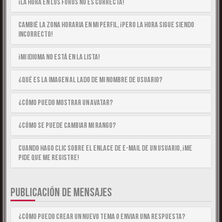
¡La hora en los foros no es correcta!
Cambié la zona horaria en mi perfil, ¡pero la hora sigue siendo
incorrecto!
¡Mi idioma no está en la lista!
¿Qué es la imagen al lado de mi nombre de usuario?
¿Cómo puedo mostrar un avatar?
¿Cómo se puede cambiar mi rango?
Cuando hago clic sobre el enlace de e-mail de un usuario, ¡me
pide que me registre!
PUBLICACIÓN DE MENSAJES
¿Cómo puedo crear un nuevo tema o enviar una respuesta?