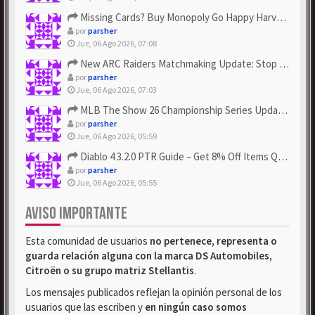
Missing Cards? Buy Monopoly Go Happy Harvest with Looney Tun...
por
parsher
Jue, 06 Ago 2026, 07:08
New ARC Raiders Matchmaking Update: Stop Failed - Grab Bluep...
por
parsher
Jue, 06 Ago 2026, 07:03
MLB The Show 26 Championship Series Update! Get Cheap & ...
por
parsher
Jue, 06 Ago 2026, 05:59
Diablo 4 3.2.0 PTR Guide – Get 8% Off Items Quickly to Test ...
por
parsher
Jue, 06 Ago 2026, 05:55
AVISO IMPORTANTE
Esta comunidad de usuarios
no pertenece, representa o
guarda relación alguna con la marca DS Automobiles,
Citroën o su grupo matriz Stellantis
.
Los mensajes publicados reflejan la opinión personal de los
usuarios que las escriben y
en ningún caso somos