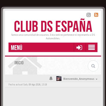
CLUB DS ESPAÑA
Somos una comunidad de usuarios. Esta web no pertenece ni representa a DS
Automobiles.
MENÚ
INICIO
Bienvenido,
Anonymous
Fecha actual Sab, 08 Ago 2026, 13:18