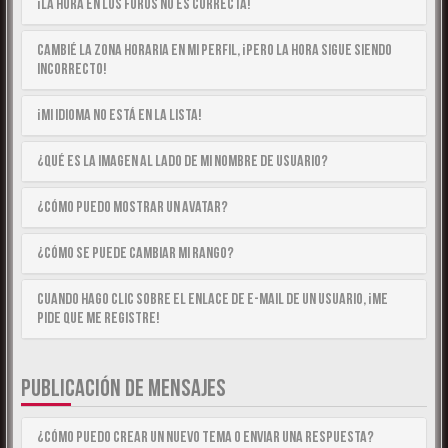
¡La hora en los foros no es correcta!
Cambié la zona horaria en mi perfil, ¡pero la hora sigue siendo
incorrecto!
¡Mi idioma no está en la lista!
¿Qué es la imagen al lado de mi nombre de usuario?
¿Cómo puedo mostrar un avatar?
¿Cómo se puede cambiar mi rango?
Cuando hago clic sobre el enlace de e-mail de un usuario, ¡me
pide que me registre!
PUBLICACIÓN DE MENSAJES
¿Cómo puedo crear un nuevo tema o enviar una respuesta?