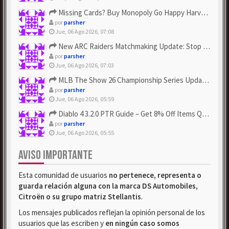
Missing Cards? Buy Monopoly Go Happy Harvest with Looney Tun...
por
parsher
Jue, 06 Ago 2026, 07:08
New ARC Raiders Matchmaking Update: Stop Failed - Grab Bluep...
por
parsher
Jue, 06 Ago 2026, 07:03
MLB The Show 26 Championship Series Update! Get Cheap & ...
por
parsher
Jue, 06 Ago 2026, 05:59
Diablo 4 3.2.0 PTR Guide – Get 8% Off Items Quickly to Test ...
por
parsher
Jue, 06 Ago 2026, 05:55
AVISO IMPORTANTE
Esta comunidad de usuarios
no pertenece, representa o
guarda relación alguna con la marca DS Automobiles,
Citroën o su grupo matriz Stellantis
.
Los mensajes publicados reflejan la opinión personal de los
usuarios que las escriben y
en ningún caso somos