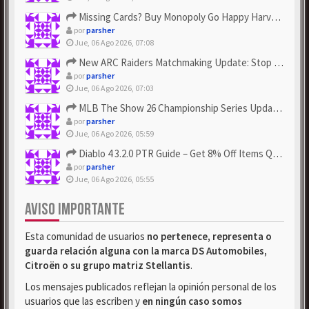
Missing Cards? Buy Monopoly Go Happy Harvest with Looney Tun...
por
parsher
Jue, 06 Ago 2026, 07:08
New ARC Raiders Matchmaking Update: Stop Failed - Grab Bluep...
por
parsher
Jue, 06 Ago 2026, 07:03
MLB The Show 26 Championship Series Update! Get Cheap & ...
por
parsher
Jue, 06 Ago 2026, 05:59
Diablo 4 3.2.0 PTR Guide – Get 8% Off Items Quickly to Test ...
por
parsher
Jue, 06 Ago 2026, 05:55
AVISO IMPORTANTE
Esta comunidad de usuarios
no pertenece, representa o
guarda relación alguna con la marca DS Automobiles,
Citroën o su grupo matriz Stellantis
.
Los mensajes publicados reflejan la opinión personal de los
usuarios que las escriben y
en ningún caso somos