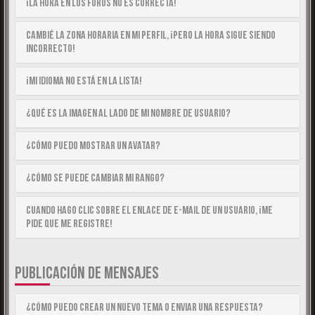
¡La hora en los foros no es correcta!
Cambié la zona horaria en mi perfil, ¡pero la hora sigue siendo
incorrecto!
¡Mi idioma no está en la lista!
¿Qué es la imagen al lado de mi nombre de usuario?
¿Cómo puedo mostrar un avatar?
¿Cómo se puede cambiar mi rango?
Cuando hago clic sobre el enlace de e-mail de un usuario, ¡me
pide que me registre!
PUBLICACIÓN DE MENSAJES
¿Cómo puedo crear un nuevo tema o enviar una respuesta?