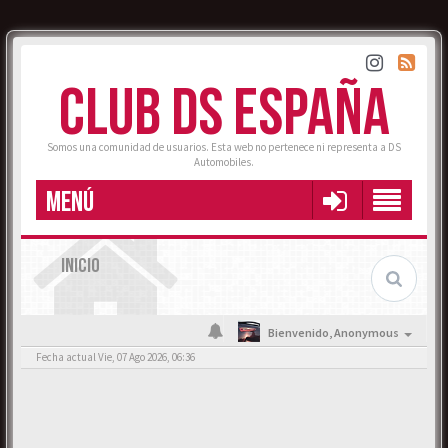
CLUB DS ESPAÑA
Somos una comunidad de usuarios. Esta web no pertenece ni representa a DS
Automobiles.
MENÚ
INICIO
Bienvenido,
Anonymous
Fecha actual Vie, 07 Ago 2026, 06:36