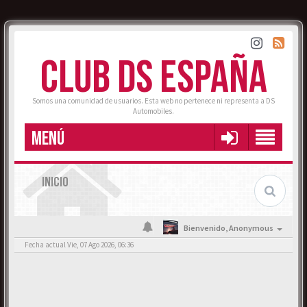
CLUB DS ESPAÑA
Somos una comunidad de usuarios. Esta web no pertenece ni representa a DS
Automobiles.
MENÚ
INICIO
Bienvenido,
Anonymous
Fecha actual Vie, 07 Ago 2026, 06:36