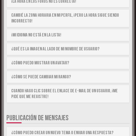
¡La hora en los foros no es correcta!
Cambié la zona horaria en mi perfil, ¡pero la hora sigue siendo
incorrecto!
¡Mi idioma no está en la lista!
¿Qué es la imagen al lado de mi nombre de usuario?
¿Cómo puedo mostrar un avatar?
¿Cómo se puede cambiar mi rango?
Cuando hago clic sobre el enlace de e-mail de un usuario, ¡me
pide que me registre!
PUBLICACIÓN DE MENSAJES
¿Cómo puedo crear un nuevo tema o enviar una respuesta?