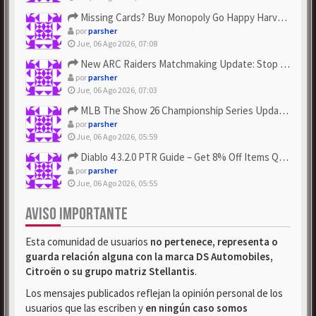
Missing Cards? Buy Monopoly Go Happy Harvest with Looney Tun...
por
parsher
Jue, 06 Ago 2026, 07:08
New ARC Raiders Matchmaking Update: Stop Failed - Grab Bluep...
por
parsher
Jue, 06 Ago 2026, 07:03
MLB The Show 26 Championship Series Update! Get Cheap & ...
por
parsher
Jue, 06 Ago 2026, 05:59
Diablo 4 3.2.0 PTR Guide – Get 8% Off Items Quickly to Test ...
por
parsher
Jue, 06 Ago 2026, 05:55
AVISO IMPORTANTE
Esta comunidad de usuarios
no pertenece, representa o
guarda relación alguna con la marca DS Automobiles,
Citroën o su grupo matriz Stellantis
.
Los mensajes publicados reflejan la opinión personal de los
usuarios que las escriben y
en ningún caso somos