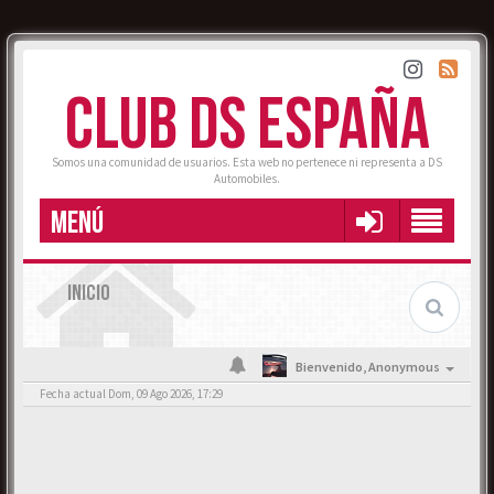
CLUB DS ESPAÑA
Somos una comunidad de usuarios. Esta web no pertenece ni representa a DS
Automobiles.
MENÚ
INICIO
Bienvenido,
Anonymous
Fecha actual Dom, 09 Ago 2026, 17:29