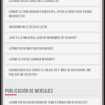
¡La hora en los foros no es correcta!
Cambié la zona horaria en mi perfil, ¡pero la hora sigue siendo
incorrecto!
¡Mi idioma no está en la lista!
¿Qué es la imagen al lado de mi nombre de usuario?
¿Cómo puedo mostrar un avatar?
¿Cómo se puede cambiar mi rango?
Cuando hago clic sobre el enlace de e-mail de un usuario, ¡me
pide que me registre!
PUBLICACIÓN DE MENSAJES
¿Cómo puedo crear un nuevo tema o enviar una respuesta?