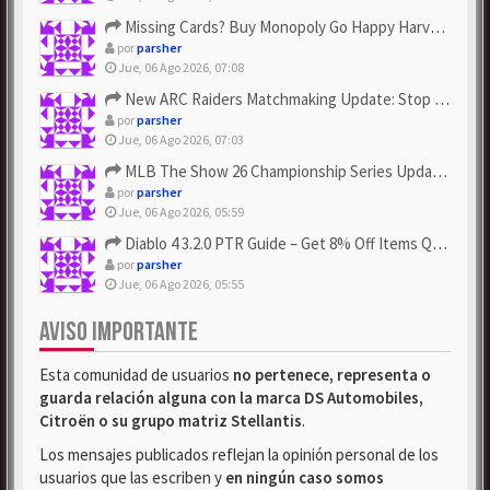
Missing Cards? Buy Monopoly Go Happy Harvest with Looney Tun...
por
parsher
Jue, 06 Ago 2026, 07:08
New ARC Raiders Matchmaking Update: Stop Failed - Grab Bluep...
por
parsher
Jue, 06 Ago 2026, 07:03
MLB The Show 26 Championship Series Update! Get Cheap & ...
por
parsher
Jue, 06 Ago 2026, 05:59
Diablo 4 3.2.0 PTR Guide – Get 8% Off Items Quickly to Test ...
por
parsher
Jue, 06 Ago 2026, 05:55
AVISO IMPORTANTE
Esta comunidad de usuarios
no pertenece, representa o
guarda relación alguna con la marca DS Automobiles,
Citroën o su grupo matriz Stellantis
.
Los mensajes publicados reflejan la opinión personal de los
usuarios que las escriben y
en ningún caso somos