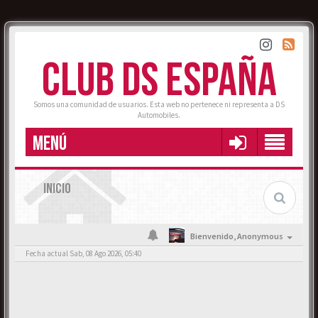
CLUB DS ESPAÑA
Somos una comunidad de usuarios. Esta web no pertenece ni representa a DS
Automobiles.
MENÚ
INICIO
Bienvenido,
Anonymous
Fecha actual Sab, 08 Ago 2026, 05:40