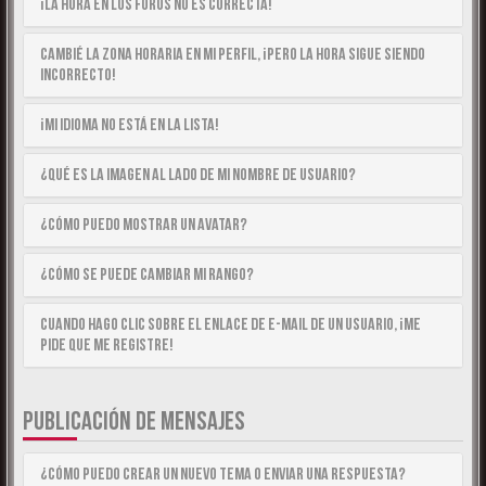
¡La hora en los foros no es correcta!
Cambié la zona horaria en mi perfil, ¡pero la hora sigue siendo
incorrecto!
¡Mi idioma no está en la lista!
¿Qué es la imagen al lado de mi nombre de usuario?
¿Cómo puedo mostrar un avatar?
¿Cómo se puede cambiar mi rango?
Cuando hago clic sobre el enlace de e-mail de un usuario, ¡me
pide que me registre!
PUBLICACIÓN DE MENSAJES
¿Cómo puedo crear un nuevo tema o enviar una respuesta?