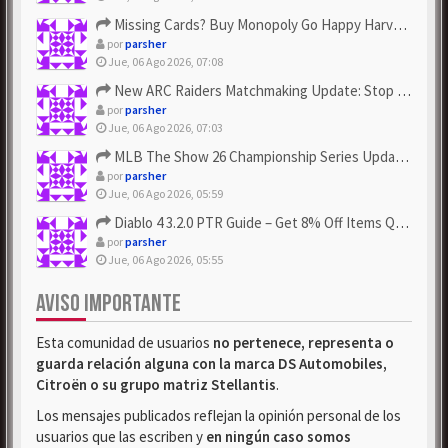
Missing Cards? Buy Monopoly Go Happy Harvest with Looney Tun...
por
parsher
Jue, 06 Ago 2026, 07:08
New ARC Raiders Matchmaking Update: Stop Failed - Grab Bluep...
por
parsher
Jue, 06 Ago 2026, 07:03
MLB The Show 26 Championship Series Update! Get Cheap & ...
por
parsher
Jue, 06 Ago 2026, 05:59
Diablo 4 3.2.0 PTR Guide – Get 8% Off Items Quickly to Test ...
por
parsher
Jue, 06 Ago 2026, 05:55
AVISO IMPORTANTE
Esta comunidad de usuarios
no pertenece, representa o
guarda relación alguna con la marca DS Automobiles,
Citroën o su grupo matriz Stellantis
.
Los mensajes publicados reflejan la opinión personal de los
usuarios que las escriben y
en ningún caso somos