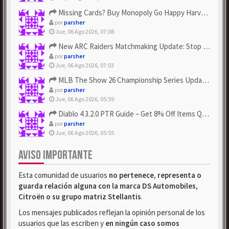
Missing Cards? Buy Monopoly Go Happy Harvest with Looney Tun...
por
parsher
Jue, 06 Ago 2026, 07:08
New ARC Raiders Matchmaking Update: Stop Failed - Grab Bluep...
por
parsher
Jue, 06 Ago 2026, 07:03
MLB The Show 26 Championship Series Update! Get Cheap & ...
por
parsher
Jue, 06 Ago 2026, 05:59
Diablo 4 3.2.0 PTR Guide – Get 8% Off Items Quickly to Test ...
por
parsher
Jue, 06 Ago 2026, 05:55
AVISO IMPORTANTE
Esta comunidad de usuarios
no pertenece, representa o
guarda relación alguna con la marca DS Automobiles,
Citroën o su grupo matriz Stellantis
.
Los mensajes publicados reflejan la opinión personal de los
usuarios que las escriben y
en ningún caso somos