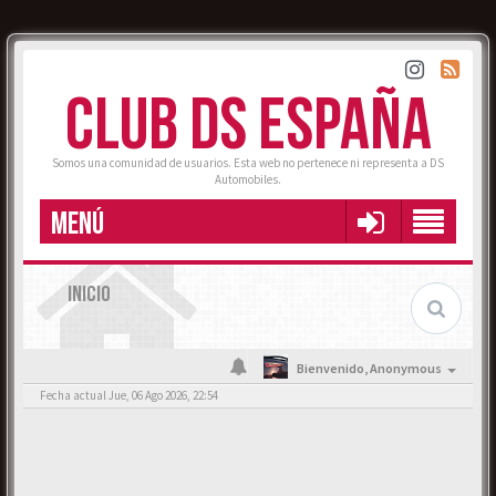
CLUB DS ESPAÑA
Somos una comunidad de usuarios. Esta web no pertenece ni representa a DS
Automobiles.
MENÚ
INICIO
Bienvenido,
Anonymous
Fecha actual Jue, 06 Ago 2026, 22:54