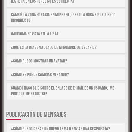
¡La hora en los foros no es correcta!
Cambié la zona horaria en mi perfil, ¡pero la hora sigue siendo
incorrecto!
¡Mi idioma no está en la lista!
¿Qué es la imagen al lado de mi nombre de usuario?
¿Cómo puedo mostrar un avatar?
¿Cómo se puede cambiar mi rango?
Cuando hago clic sobre el enlace de e-mail de un usuario, ¡me
pide que me registre!
PUBLICACIÓN DE MENSAJES
¿Cómo puedo crear un nuevo tema o enviar una respuesta?