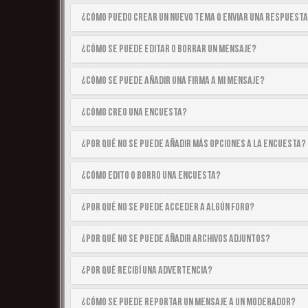
¿Cómo puedo crear un nuevo tema o enviar una respuest
¿Cómo se puede editar o borrar un mensaje?
¿Cómo se puede añadir una firma a mi mensaje?
¿Cómo creo una encuesta?
¿Por qué no se puede añadir más opciones a la encuesta?
¿Cómo edito o borro una encuesta?
¿Por qué no se puede acceder a algún foro?
¿Por qué no se puede añadir archivos adjuntos?
¿Por qué recibí una advertencia?
¿Cómo se puede reportar un mensaje a un moderador?