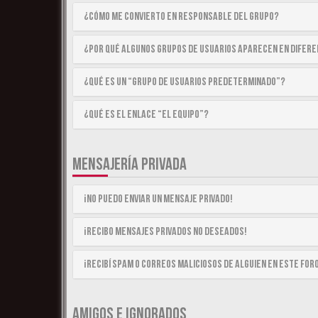
¿Cómo me convierto en Responsable del Grupo?
¿Por qué algunos Grupos de Usuarios aparecen en difer
¿Qué es un “Grupo de Usuarios predeterminado”?
¿Qué es el enlace “El equipo”?
MENSAJERÍA PRIVADA
¡No puedo enviar un mensaje privado!
¡Recibo mensajes privados no deseados!
¡Recibí spam o correos maliciosos de alguien en este for
AMIGOS E IGNORADOS