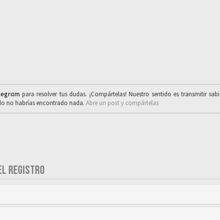
legrαm
para resolver tus dudas. ¡Compártelas! Nuestro sentido es transmitir sab
ado no habrías encontrado nada.
Abre un post y compártelas
EL REGISTRO