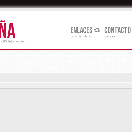
AÑA
ENLACES
CONTACTO
Links de interés
Canales
 a DS Automobiles.