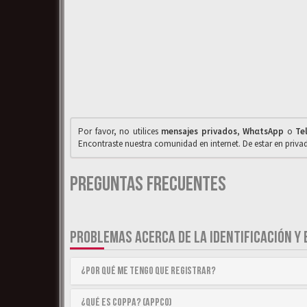
Por favor, no utilices
mensajes privados
,
WhαtsApp
o
Te
Encontraste nuestra comunidad en internet. De estar en priv
Preguntas Frecuentes
PROBLEMAS ACERCA DE LA IDENTIFICACIÓN Y 
¿Por qué me tengo que registrar?
¿Qué es COPPA? (APPCO)