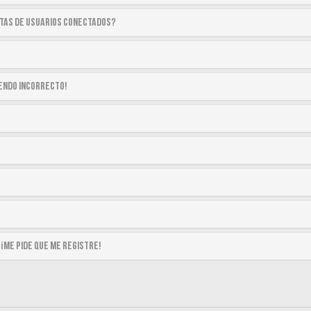
stas de usuarios conectados?
siendo incorrecto!
 ¡me pide que me registre!