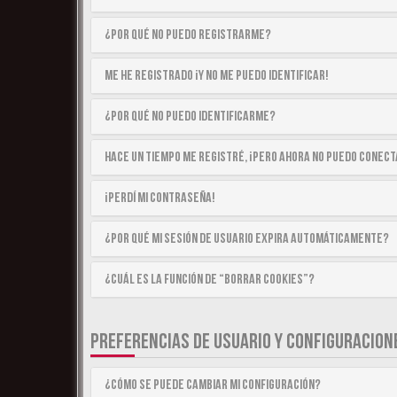
¿Por qué no puedo registrarme?
Me he registrado ¡y no me puedo identificar!
¿Por qué no puedo identificarme?
Hace un tiempo me registré, ¡pero ahora no puedo conec
¡Perdí mi contraseña!
¿Por qué mi sesión de usuario expira automáticamente?
¿Cuál es la función de “Borrar cookies”?
PREFERENCIAS DE USUARIO Y CONFIGURACION
¿Cómo se puede cambiar mi configuración?