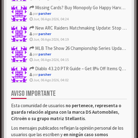
Missing Cards? Buy Monopoly Go Happy Harvest with Looney Tun...
por
parsher
Jue, 06 Ago 2026, 04:24
New ARC Raiders Matchmaking Update: Stop Failed - Grab Bluep...
por
parsher
Jue, 06 Ago 2026, 04:19
MLB The Show 26 Championship Series Update! Get Cheap & ...
por
parsher
Jue, 06 Ago 2026, 04:15
Diablo 4 3.2.0 PTR Guide – Get 8% Off Items Quickly to Test ...
por
parsher
Jue, 06 Ago 2026, 04:02
AVISO IMPORTANTE
Esta comunidad de usuarios
no pertenece, representa o
guarda relación alguna con la marca DS Automobiles,
Citroën o su grupo matriz Stellantis
.
Los mensajes publicados reflejan la opinión personal de los
usuarios que las escriben y
en ningún caso somos