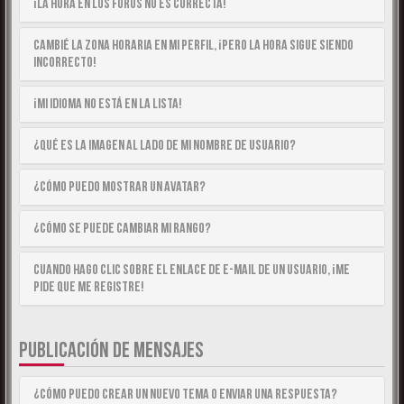
¡La hora en los foros no es correcta!
Cambié la zona horaria en mi perfil, ¡pero la hora sigue siendo
incorrecto!
¡Mi idioma no está en la lista!
¿Qué es la imagen al lado de mi nombre de usuario?
¿Cómo puedo mostrar un avatar?
¿Cómo se puede cambiar mi rango?
Cuando hago clic sobre el enlace de e-mail de un usuario, ¡me
pide que me registre!
PUBLICACIÓN DE MENSAJES
¿Cómo puedo crear un nuevo tema o enviar una respuesta?