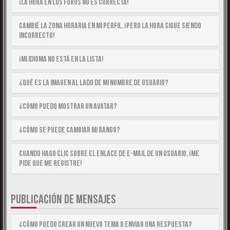
¡La hora en los foros no es correcta!
Cambié la zona horaria en mi perfil, ¡pero la hora sigue siendo
incorrecto!
¡Mi idioma no está en la lista!
¿Qué es la imagen al lado de mi nombre de usuario?
¿Cómo puedo mostrar un avatar?
¿Cómo se puede cambiar mi rango?
Cuando hago clic sobre el enlace de e-mail de un usuario, ¡me
pide que me registre!
PUBLICACIÓN DE MENSAJES
¿Cómo puedo crear un nuevo tema o enviar una respuesta?