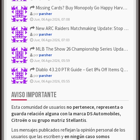
Missing Cards? Buy Monopoly Go Happy Harvest with Looney Tun...
por
parsher
Jue, 06 Ago 2026, 07:08
New ARC Raiders Matchmaking Update: Stop Failed - Grab Bluep...
por
parsher
Jue, 06 Ago 2026, 07:03
MLB The Show 26 Championship Series Update! Get Cheap & ...
por
parsher
Jue, 06 Ago 2026, 05:59
Diablo 4 3.2.0 PTR Guide – Get 8% Off Items Quickly to Test ...
por
parsher
Jue, 06 Ago 2026, 05:55
AVISO IMPORTANTE
Esta comunidad de usuarios
no pertenece, representa o
guarda relación alguna con la marca DS Automobiles,
Citroën o su grupo matriz Stellantis
.
Los mensajes publicados reflejan la opinión personal de los
usuarios que las escriben y
en ningún caso somos