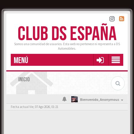
CLUB DS ESPAÑA
Somos una comunidad de usuarios. Esta web no pertenece ni representa a DS
Automobiles.
MENÚ
INICIO
Bienvenido,
Anonymous
Fecha actual Vie, 07 Ago 2026, 01:21