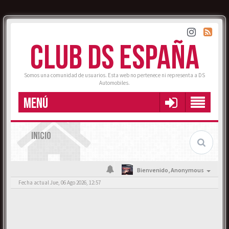
CLUB DS ESPAÑA
Somos una comunidad de usuarios. Esta web no pertenece ni representa a DS
Automobiles.
MENÚ
INICIO
Bienvenido,
Anonymous
Fecha actual Jue, 06 Ago 2026, 12:57