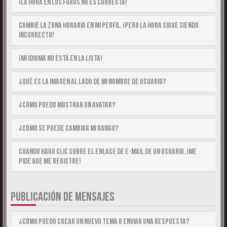
¡La hora en los foros no es correcta!
Cambié la zona horaria en mi perfil, ¡pero la hora sigue siendo
incorrecto!
¡Mi idioma no está en la lista!
¿Qué es la imagen al lado de mi nombre de usuario?
¿Cómo puedo mostrar un avatar?
¿Cómo se puede cambiar mi rango?
Cuando hago clic sobre el enlace de e-mail de un usuario, ¡me
pide que me registre!
PUBLICACIÓN DE MENSAJES
¿Cómo puedo crear un nuevo tema o enviar una respuesta?