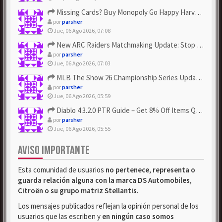
Missing Cards? Buy Monopoly Go Happy Harvest with Looney Tun...
por
parsher
Jue, 06 Ago 2026, 07:08
New ARC Raiders Matchmaking Update: Stop Failed - Grab Bluep...
por
parsher
Jue, 06 Ago 2026, 07:03
MLB The Show 26 Championship Series Update! Get Cheap & ...
por
parsher
Jue, 06 Ago 2026, 05:59
Diablo 4 3.2.0 PTR Guide – Get 8% Off Items Quickly to Test ...
por
parsher
Jue, 06 Ago 2026, 05:55
AVISO IMPORTANTE
Esta comunidad de usuarios
no pertenece, representa o
guarda relación alguna con la marca DS Automobiles,
Citroën o su grupo matriz Stellantis
.
Los mensajes publicados reflejan la opinión personal de los
usuarios que las escriben y
en ningún caso somos