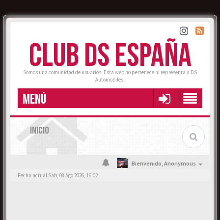
CLUB DS ESPAÑA
Somos una comunidad de usuarios. Esta web no pertenece ni representa a DS
Automobiles.
MENÚ
INICIO
Bienvenido,
Anonymous
Fecha actual Sab, 08 Ago 2026, 16:02