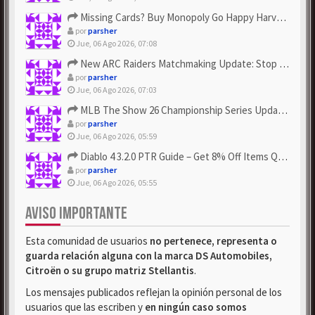
Missing Cards? Buy Monopoly Go Happy Harvest with Looney Tun...
por
parsher
Jue, 06 Ago 2026, 07:08
New ARC Raiders Matchmaking Update: Stop Failed - Grab Bluep...
por
parsher
Jue, 06 Ago 2026, 07:03
MLB The Show 26 Championship Series Update! Get Cheap & ...
por
parsher
Jue, 06 Ago 2026, 05:59
Diablo 4 3.2.0 PTR Guide – Get 8% Off Items Quickly to Test ...
por
parsher
Jue, 06 Ago 2026, 05:55
AVISO IMPORTANTE
Esta comunidad de usuarios
no pertenece, representa o
guarda relación alguna con la marca DS Automobiles,
Citroën o su grupo matriz Stellantis
.
Los mensajes publicados reflejan la opinión personal de los
usuarios que las escriben y
en ningún caso somos