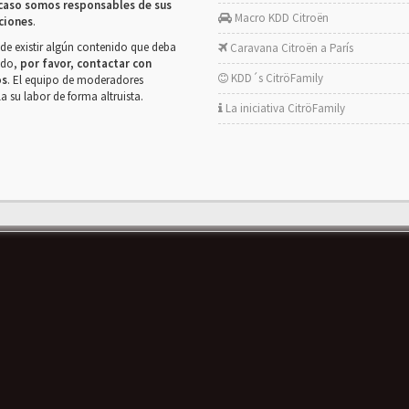
caso somos responsables de sus
Macro KDD Citroën
ciones
.
de existir algún contenido que deba
Caravana Citroën a París
rado,
por favor, contactar con
KDD´s CitröFamily
os
. El equipo de moderadores
la su labor de forma altruista.
La iniciativa CitröFamily