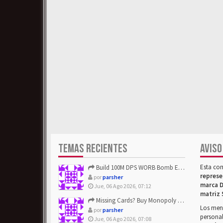
TEMAS RECIENTES
AVISO
Esta co
Build 100M DPS WORB Bomb Elementalist Fast - Grab POE Curren...
represe
por
parsher
marca D
Jue, 06 Ago 2026, 07:12
matriz 
Missing Cards? Buy Monopoly Go Happy Harvest with Looney Tun...
Los mens
por
parsher
personal
Jue, 06 Ago 2026, 07:08