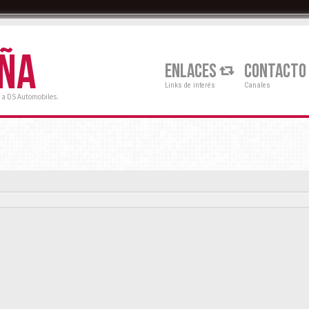
AÑA
ENLACES
CONTACTO
Links de interés
Canales
 a DS Automobiles.