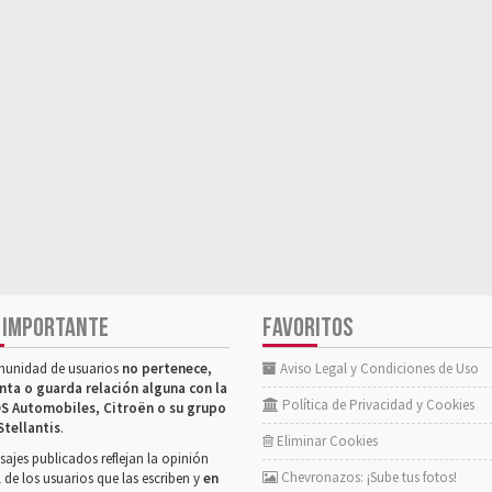
 IMPORTANTE
FAVORITOS
munidad de usuarios
no pertenece,
Aviso Legal y Condiciones de Uso
nta o guarda relación alguna con la
Política de Privacidad y Cookies
S Automobiles, Citroën o su grupo
Stellantis
.
Eliminar Cookies
ajes publicados reflejan la opinión
Chevronazos: ¡Sube tus fotos!
 de los usuarios que las escriben y
en