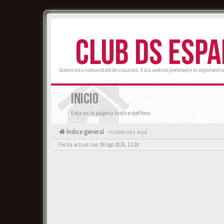
CLUB DS ESP
Somos una comunidad de usuarios. Esta web no pertenece ni representa
INICIO
Esta es la página índice del foro
Índice general
« Usted esta aquí
Fecha actual Jue, 06 Ago 2026, 12:18