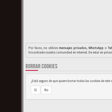
Por favor, no utilices
mensajes privados
,
WhαtsApp
o
Te
Encontraste nuestra comunidad en internet. De estar en priv
BORRAR COOKIES
¿Está seguro de que quiere borrar todas las cookies de este s
Sí
No