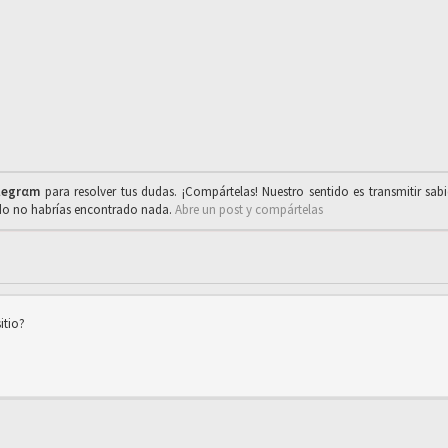
legrαm
para resolver tus dudas. ¡Compártelas! Nuestro sentido es transmitir sab
ado no habrías encontrado nada.
Abre un post y compártelas
itio?