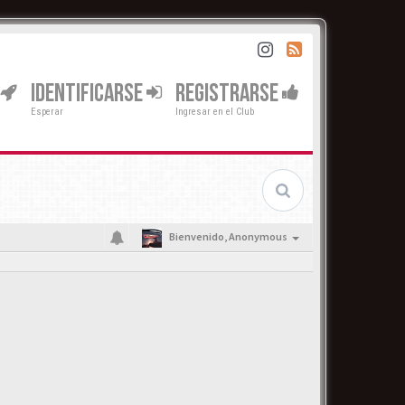
IDENTIFICARSE
REGISTRARSE
Esperar
Ingresar en el Club
Bienvenido,
Anonymous