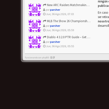
ningún 
New ARC Raiders Matchmaking Update: Stop Failed - Grab Bluep...
publica
por
parsher
En caso 
Jue, 06 Ago 2026, 07:03
ser reti
MLB The Show 26 Championship Series Update! Get Cheap & ...
nosotr
desarrol
por
parsher
Jue, 06 Ago 2026, 05:59
Diablo 4 3.2.0 PTR Guide – Get 8% Off Items Quickly to Test ...
por
parsher
Jue, 06 Ago 2026, 05:55
Funcionando con phpBB -