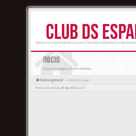
CLUB DS ESP
Somos una comunidad de usuarios. Esta web no pertenece ni representa
INICIO
Esta es la página índice del foro
Índice general
« Usted esta aquí
Fecha actual Sab, 08 Ago 2026, 11:27