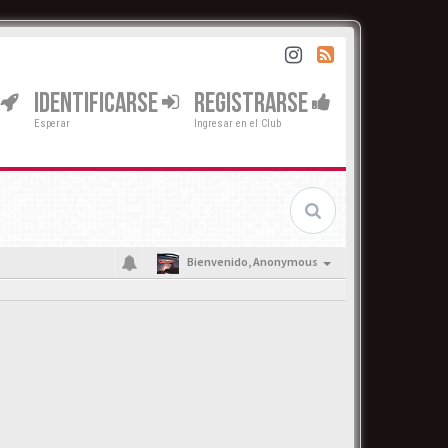
IDENTIFICARSE
REGISTRARSE
Esperar
Ingresar en el Club
Bienvenido,
Anonymous