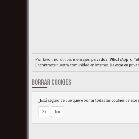
Por favor, no utilices
mensajes privados
,
WhαtsApp
o
Te
Encontraste nuestra comunidad en internet. De estar en priv
BORRAR COOKIES
¿Está seguro de que quiere borrar todas las cookies de este s
Sí
No