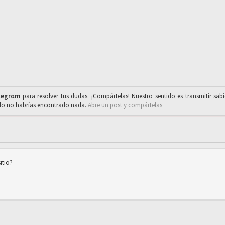
legrαm
para resolver tus dudas. ¡Compártelas! Nuestro sentido es transmitir sab
ado no habrías encontrado nada.
Abre un post y compártelas
itio?