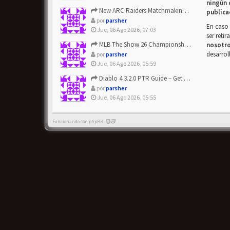
ningún 
New ARC Raiders Matchmaking Update: Stop Failed - Grab Bluep...
publica
por
parsher
En caso 
Jue, 06 Ago 2026, 07:03
ser reti
MLB The Show 26 Championship Series Update! Get Cheap & ...
nosotr
desarrol
por
parsher
Jue, 06 Ago 2026, 05:59
Diablo 4 3.2.0 PTR Guide – Get 8% Off Items Quickly to Test ...
por
parsher
Jue, 06 Ago 2026, 05:55
Funcionando con phpBB -