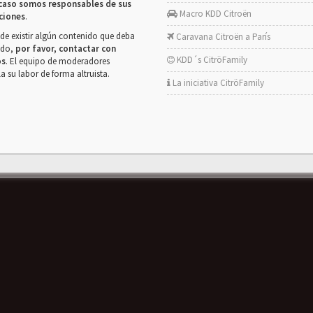
caso somos responsables de sus
Macro KDD Citroën
ciones
.
de existir algún contenido que deba
Caravana Citroën a París
rado,
por favor, contactar con
KDD´s CitröFamily
os
. El equipo de moderadores
la su labor de forma altruista.
La iniciativa CitröFamily