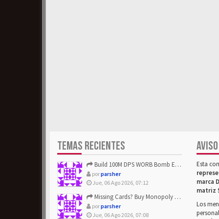
TEMAS RECIENTES
AVISO
Esta co
Build 100M DPS WORB Bomb Elementalist Fast - Grab POE Curren...
represe
por
parsher
marca D
Jue, 06 Ago 2026, 07:12
matriz 
Missing Cards? Buy Monopoly Go Happy Harvest with Looney Tun...
Los mens
por
parsher
personal
Jue, 06 Ago 2026, 07:08