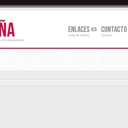
AÑA
ENLACES
CONTACTO
Links de interés
Canales
 a DS Automobiles.