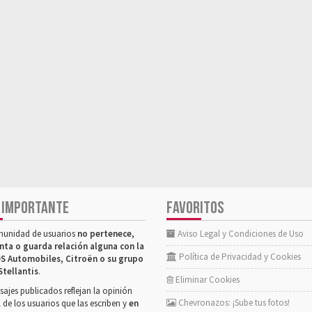
 IMPORTANTE
FAVORITOS
munidad de usuarios
no pertenece,
Aviso Legal y Condiciones de Uso
nta o guarda relación alguna con la
Política de Privacidad y Cookies
S Automobiles, Citroën o su grupo
Stellantis
.
Eliminar Cookies
ajes publicados reflejan la opinión
Chevronazos: ¡Sube tus fotos!
 de los usuarios que las escriben y
en