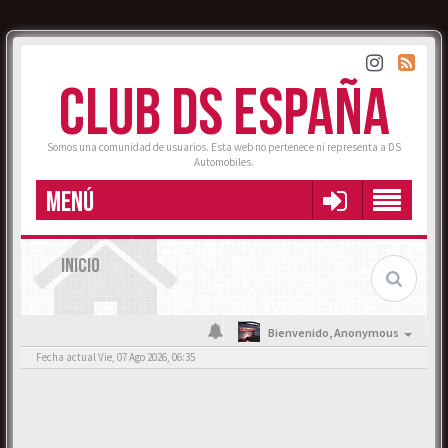
CLUB DS ESPAÑA
Somos una comunidad de usuarios. Esta web no pertenece ni representa a DS
Automobiles.
MENÚ
INICIO
Bienvenido,
Anonymous
Fecha actual Vie, 07 Ago 2026, 06:35