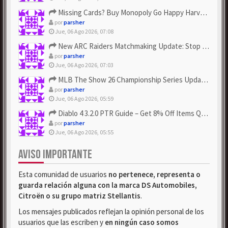
Missing Cards? Buy Monopoly Go Happy Harvest with Looney Tun...
por
parsher
Jue, 06 Ago 2026, 07:08
New ARC Raiders Matchmaking Update: Stop Failed - Grab Bluep...
por
parsher
Jue, 06 Ago 2026, 07:03
MLB The Show 26 Championship Series Update! Get Cheap & ...
por
parsher
Jue, 06 Ago 2026, 05:59
Diablo 4 3.2.0 PTR Guide – Get 8% Off Items Quickly to Test ...
por
parsher
Jue, 06 Ago 2026, 05:55
AVISO IMPORTANTE
Esta comunidad de usuarios
no pertenece, representa o
guarda relación alguna con la marca DS Automobiles,
Citroën o su grupo matriz Stellantis
.
Los mensajes publicados reflejan la opinión personal de los
usuarios que las escriben y
en ningún caso somos