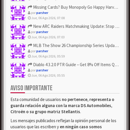
Missing Cards? Buy Monopoly Go Happy Harvest with Looney Tun...
por
parsher
Jue, 06 Ago 2026, 07:08
New ARC Raiders Matchmaking Update: Stop Failed - Grab Bluep...
por
parsher
Jue, 06 Ago 2026, 07:03
MLB The Show 26 Championship Series Update! Get Cheap & ...
por
parsher
Jue, 06 Ago 2026, 05:59
Diablo 4 3.2.0 PTR Guide – Get 8% Off Items Quickly to Test ...
por
parsher
Jue, 06 Ago 2026, 05:55
AVISO IMPORTANTE
Esta comunidad de usuarios
no pertenece, representa o
guarda relación alguna con la marca DS Automobiles,
Citroën o su grupo matriz Stellantis
.
Los mensajes publicados reflejan la opinión personal de los
usuarios que las escriben y
en ningún caso somos