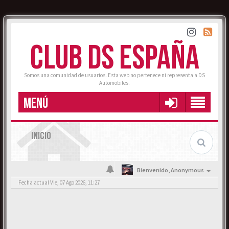
CLUB DS ESPAÑA
Somos una comunidad de usuarios. Esta web no pertenece ni representa a DS
Automobiles.
MENÚ
INICIO
Bienvenido,
Anonymous
Fecha actual Vie, 07 Ago 2026, 11:27