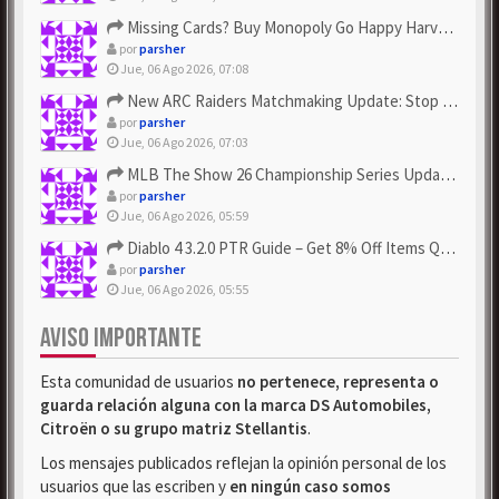
Missing Cards? Buy Monopoly Go Happy Harvest with Looney Tun...
por
parsher
Jue, 06 Ago 2026, 07:08
New ARC Raiders Matchmaking Update: Stop Failed - Grab Bluep...
por
parsher
Jue, 06 Ago 2026, 07:03
MLB The Show 26 Championship Series Update! Get Cheap & ...
por
parsher
Jue, 06 Ago 2026, 05:59
Diablo 4 3.2.0 PTR Guide – Get 8% Off Items Quickly to Test ...
por
parsher
Jue, 06 Ago 2026, 05:55
AVISO IMPORTANTE
Esta comunidad de usuarios
no pertenece, representa o
guarda relación alguna con la marca DS Automobiles,
Citroën o su grupo matriz Stellantis
.
Los mensajes publicados reflejan la opinión personal de los
usuarios que las escriben y
en ningún caso somos