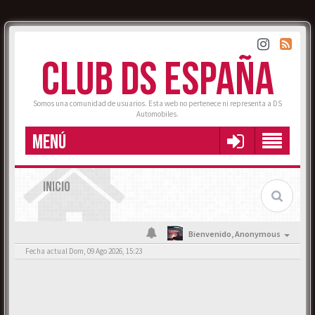
CLUB DS ESPAÑA
Somos una comunidad de usuarios. Esta web no pertenece ni representa a DS
Automobiles.
MENÚ
INICIO
Bienvenido,
Anonymous
Fecha actual Dom, 09 Ago 2026, 15:23