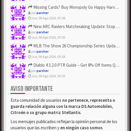
Missing Cards? Buy Monopoly Go Happy Harvest with Looney Tun...
por
parsher
Jue, 06 Ago 2026, 07:08
New ARC Raiders Matchmaking Update: Stop Failed - Grab Bluep...
por
parsher
Jue, 06 Ago 2026, 07:03
MLB The Show 26 Championship Series Update! Get Cheap & ...
por
parsher
Jue, 06 Ago 2026, 05:59
Diablo 4 3.2.0 PTR Guide – Get 8% Off Items Quickly to Test ...
por
parsher
Jue, 06 Ago 2026, 05:55
AVISO IMPORTANTE
Esta comunidad de usuarios
no pertenece, representa o
guarda relación alguna con la marca DS Automobiles,
Citroën o su grupo matriz Stellantis
.
Los mensajes publicados reflejan la opinión personal de los
usuarios que las escriben y
en ningún caso somos