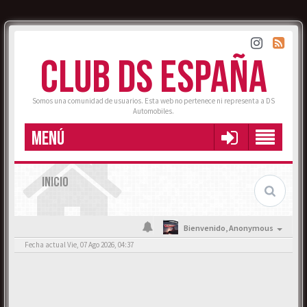
CLUB DS ESPAÑA
Somos una comunidad de usuarios. Esta web no pertenece ni representa a DS
Automobiles.
MENÚ
INICIO
Bienvenido,
Anonymous
Fecha actual Vie, 07 Ago 2026, 04:37