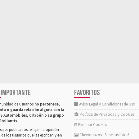
 IMPORTANTE
FAVORITOS
munidad de usuarios
no pertenece,
Aviso Legal y Condiciones de Uso
nta o guarda relación alguna con la
Política de Privacidad y Cookies
S Automobiles, Citroën o su grupo
Stellantis
.
Eliminar Cookies
ajes publicados reflejan la opinión
Chevronazos: ¡Sube tus fotos!
 de los usuarios que las escriben y
en