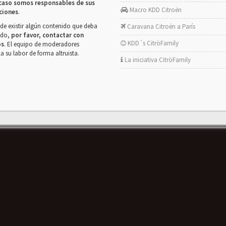
caso somos responsables de sus
Macro KDD Citroën
ciones
.
de existir algún contenido que deba
Caravana Citroën a París
rado,
por favor, contactar con
KDD´s CitröFamily
os
. El equipo de moderadores
la su labor de forma altruista.
La iniciativa CitröFamily