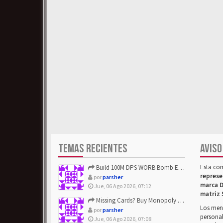
TEMAS RECIENTES
AVISO
Esta co
Build 100M DPS WORB Bomb Elementalist Fast - Grab POE Curren...
represe
por
parsher
marca D
Jue, 06 Ago 2026, 07:12
matriz 
Missing Cards? Buy Monopoly Go Happy Harvest with Looney Tun...
Los mens
por
parsher
personal
Jue, 06 Ago 2026, 07:08