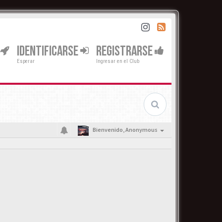
IDENTIFICARSE
REGISTRARSE
Esperar
Ingresar en el Club
Bienvenido,
Anonymous