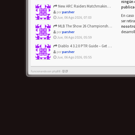
ningún 
New ARC Raiders Matchmaking Update: Stop Failed - Grab Bluep...
publica
por
parsher
En caso 
Jue, 06 Ago 2026, 07:03
ser reti
MLB The Show 26 Championship Series Update! Get Cheap & ...
nosotr
desarrol
por
parsher
Jue, 06 Ago 2026, 05:59
Diablo 4 3.2.0 PTR Guide – Get 8% Off Items Quickly to Test ...
por
parsher
Jue, 06 Ago 2026, 05:55
Funcionando con phpBB -