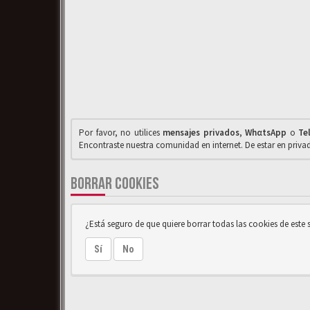
Por favor, no utilices
mensajes privados
,
WhαtsApp
o
Te
Encontraste nuestra comunidad en internet. De estar en priv
BORRAR COOKIES
¿Está seguro de que quiere borrar todas las cookies de este s
Sí
No