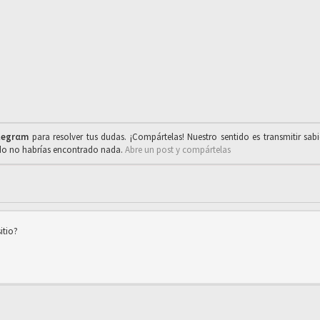
legrαm
para resolver tus dudas. ¡Compártelas! Nuestro sentido es transmitir sab
ado no habrías encontrado nada.
Abre un post y compártelas
itio?