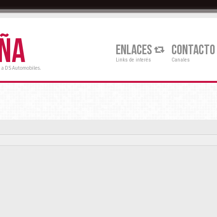
AÑA
ENLACES
CONTACTO
Links de interés
Canales
 a DS Automobiles.