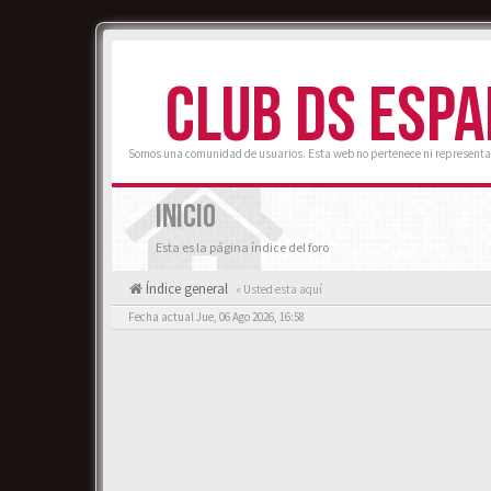
CLUB DS ESP
Somos una comunidad de usuarios. Esta web no pertenece ni representa
INICIO
Esta es la página índice del foro
Índice general
« Usted esta aquí
Fecha actual Jue, 06 Ago 2026, 16:58