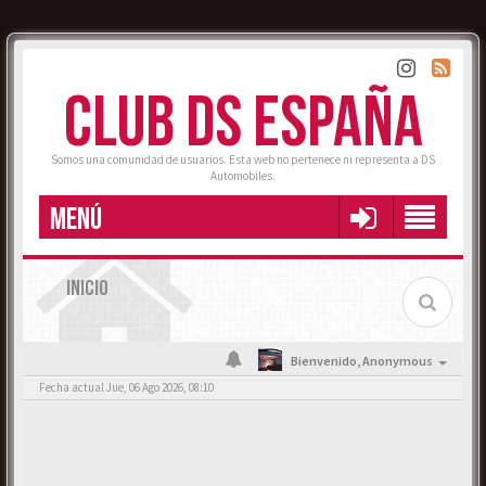
CLUB DS ESPAÑA
Somos una comunidad de usuarios. Esta web no pertenece ni representa a DS
Automobiles.
MENÚ
INICIO
Bienvenido,
Anonymous
Fecha actual Jue, 06 Ago 2026, 08:10