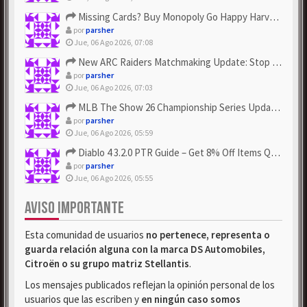
Missing Cards? Buy Monopoly Go Happy Harvest with Looney Tun...
por
parsher
Jue, 06 Ago 2026, 07:08
New ARC Raiders Matchmaking Update: Stop Failed - Grab Bluep...
por
parsher
Jue, 06 Ago 2026, 07:03
MLB The Show 26 Championship Series Update! Get Cheap & ...
por
parsher
Jue, 06 Ago 2026, 05:59
Diablo 4 3.2.0 PTR Guide – Get 8% Off Items Quickly to Test ...
por
parsher
Jue, 06 Ago 2026, 05:55
AVISO IMPORTANTE
Esta comunidad de usuarios
no pertenece, representa o
guarda relación alguna con la marca DS Automobiles,
Citroën o su grupo matriz Stellantis
.
Los mensajes publicados reflejan la opinión personal de los
usuarios que las escriben y
en ningún caso somos