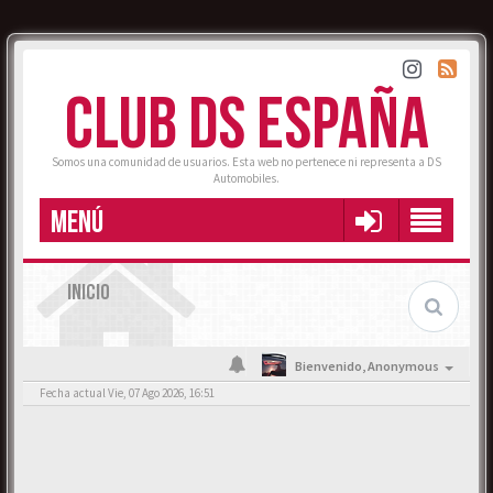
CLUB DS ESPAÑA
Somos una comunidad de usuarios. Esta web no pertenece ni representa a DS
Automobiles.
MENÚ
INICIO
Bienvenido,
Anonymous
Fecha actual Vie, 07 Ago 2026, 16:51