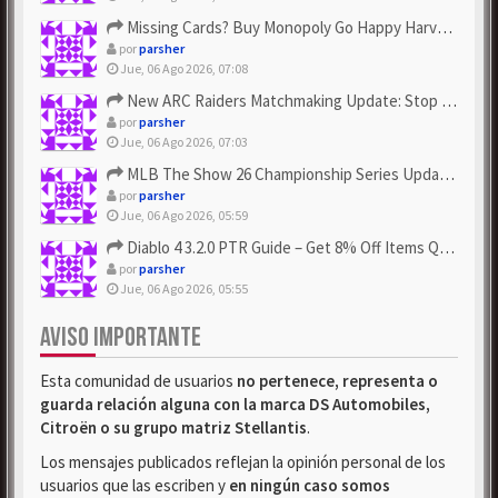
Missing Cards? Buy Monopoly Go Happy Harvest with Looney Tun...
por
parsher
Jue, 06 Ago 2026, 07:08
New ARC Raiders Matchmaking Update: Stop Failed - Grab Bluep...
por
parsher
Jue, 06 Ago 2026, 07:03
MLB The Show 26 Championship Series Update! Get Cheap & ...
por
parsher
Jue, 06 Ago 2026, 05:59
Diablo 4 3.2.0 PTR Guide – Get 8% Off Items Quickly to Test ...
por
parsher
Jue, 06 Ago 2026, 05:55
AVISO IMPORTANTE
Esta comunidad de usuarios
no pertenece, representa o
guarda relación alguna con la marca DS Automobiles,
Citroën o su grupo matriz Stellantis
.
Los mensajes publicados reflejan la opinión personal de los
usuarios que las escriben y
en ningún caso somos