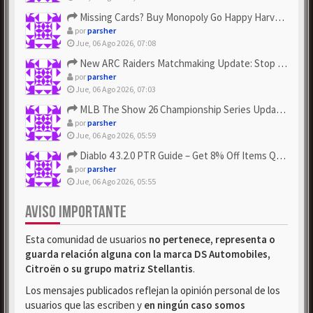
Missing Cards? Buy Monopoly Go Happy Harvest with Looney Tun...
por
parsher
Jue, 06 Ago 2026, 07:08
New ARC Raiders Matchmaking Update: Stop Failed - Grab Bluep...
por
parsher
Jue, 06 Ago 2026, 07:03
MLB The Show 26 Championship Series Update! Get Cheap & ...
por
parsher
Jue, 06 Ago 2026, 05:59
Diablo 4 3.2.0 PTR Guide – Get 8% Off Items Quickly to Test ...
por
parsher
Jue, 06 Ago 2026, 05:55
AVISO IMPORTANTE
Esta comunidad de usuarios
no pertenece, representa o
guarda relación alguna con la marca DS Automobiles,
Citroën o su grupo matriz Stellantis
.
Los mensajes publicados reflejan la opinión personal de los
usuarios que las escriben y
en ningún caso somos