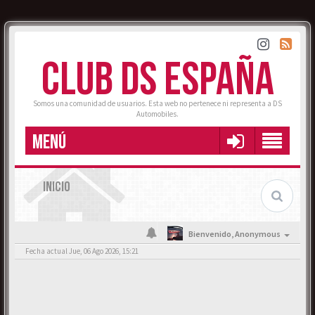
CLUB DS ESPAÑA
Somos una comunidad de usuarios. Esta web no pertenece ni representa a DS
Automobiles.
MENÚ
INICIO
Bienvenido,
Anonymous
Fecha actual Jue, 06 Ago 2026, 15:21