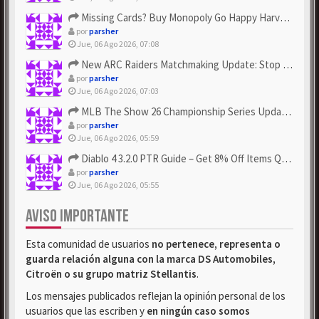
Missing Cards? Buy Monopoly Go Happy Harvest with Looney Tun...
por
parsher
Jue, 06 Ago 2026, 07:08
New ARC Raiders Matchmaking Update: Stop Failed - Grab Bluep...
por
parsher
Jue, 06 Ago 2026, 07:03
MLB The Show 26 Championship Series Update! Get Cheap & ...
por
parsher
Jue, 06 Ago 2026, 05:59
Diablo 4 3.2.0 PTR Guide – Get 8% Off Items Quickly to Test ...
por
parsher
Jue, 06 Ago 2026, 05:55
AVISO IMPORTANTE
Esta comunidad de usuarios
no pertenece, representa o
guarda relación alguna con la marca DS Automobiles,
Citroën o su grupo matriz Stellantis
.
Los mensajes publicados reflejan la opinión personal de los
usuarios que las escriben y
en ningún caso somos