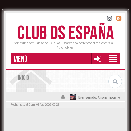
CLUB DS ESPAÑA
Somos una comunidad de usuarios. Esta web no pertenece ni representa a DS
Automobiles.
MENÚ
INICIO
Bienvenido,
Anonymous
Fecha actual Dom, 09 Ago 2026, 05:22