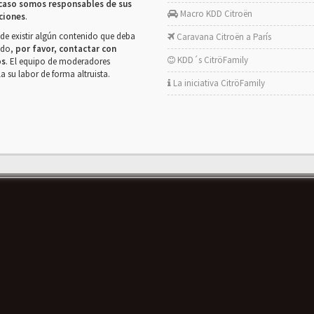
caso somos responsables de sus
Macro KDD Citroën
ciones
.
de existir algún contenido que deba
Caravana Citroën a París
rado,
por favor, contactar con
KDD´s CitröFamily
os
. El equipo de moderadores
la su labor de forma altruista.
La iniciativa CitröFamily