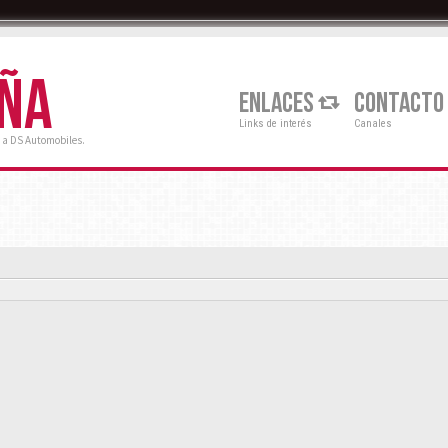
AÑA
ENLACES
CONTACTO
Links de interés
Canales
 a DS Automobiles.