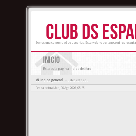
CLUB DS ESP
Somos una comunidad de usuarios. Esta web no pertenece ni representa
INICIO
Esta es la página índice del foro
Índice general
« Usted esta aquí
Fecha actual Jue, 06 Ago 2026, 05:25