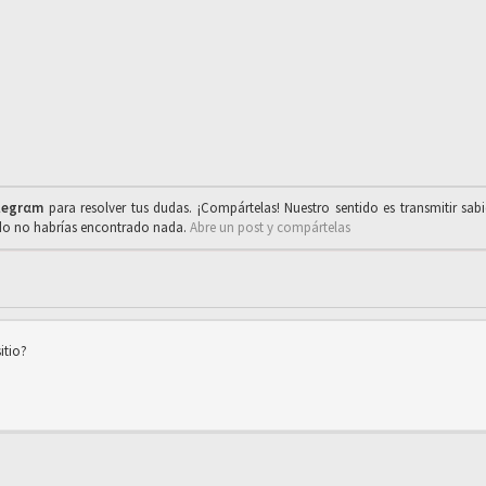
legrαm
para resolver tus dudas. ¡Compártelas! Nuestro sentido es transmitir sab
ado no habrías encontrado nada.
Abre un post y compártelas
itio?