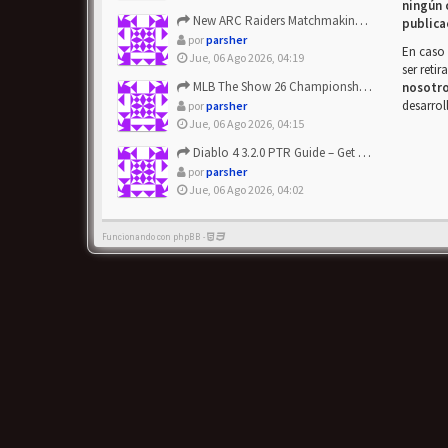
ningún 
New ARC Raiders Matchmaking Update: Stop Failed - Grab Bluep...
publica
por
parsher
En caso 
Jue, 06 Ago 2026, 04:19
ser reti
MLB The Show 26 Championship Series Update! Get Cheap & ...
nosotr
desarrol
por
parsher
Jue, 06 Ago 2026, 04:15
Diablo 4 3.2.0 PTR Guide – Get 8% Off Items Quickly to Test ...
por
parsher
Jue, 06 Ago 2026, 04:02
Funcionando con phpBB -