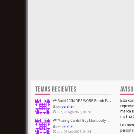
TEMAS RECIENTES
AVISO
Esta co
Build 100M DPS WORB Bomb Elementalist Fast - Grab POE Curren...
represe
por
parsher
marca D
Jue, 06 Ago 2026, 04:28
matriz 
Missing Cards? Buy Monopoly Go Happy Harvest with Looney Tun...
Los mens
por
parsher
personal
Jue, 06 Ago 2026, 04:24