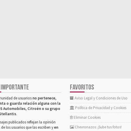
 IMPORTANTE
FAVORITOS
munidad de usuarios
no pertenece,
Aviso Legal y Condiciones de Uso
nta o guarda relación alguna con la
Política de Privacidad y Cookies
S Automobiles, Citroën o su grupo
Stellantis
.
Eliminar Cookies
ajes publicados reflejan la opinión
Chevronazos: ¡Sube tus fotos!
 de los usuarios que las escriben y
en