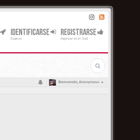
IDENTIFICARSE
REGISTRARSE
Esperar
Ingresar en el Club
Bienvenido,
Anonymous