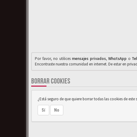
Por favor, no utilices
mensajes privados
,
WhαtsApp
o
Te
Encontraste nuestra comunidad en internet. De estar en priv
BORRAR COOKIES
¿Está seguro de que quiere borrar todas las cookies de este s
Sí
No