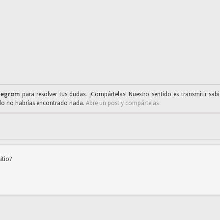
legrαm
para resolver tus dudas. ¡Compártelas! Nuestro sentido es transmitir sab
ado no habrías encontrado nada.
Abre un post y compártelas
itio?