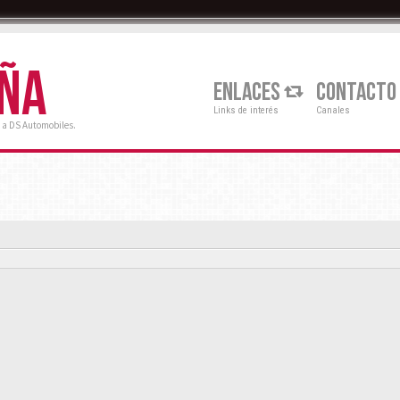
AÑA
ENLACES
CONTACTO
Links de interés
Canales
 a DS Automobiles.