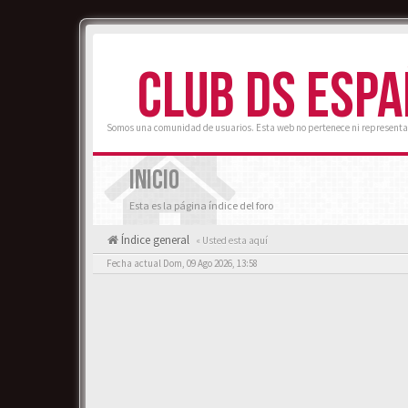
CLUB DS ESP
Somos una comunidad de usuarios. Esta web no pertenece ni representa
INICIO
Esta es la página índice del foro
Índice general
« Usted esta aquí
Fecha actual Dom, 09 Ago 2026, 13:58