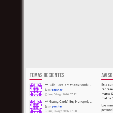
TEMAS RECIENTES
AVISO
Esta co
Build 100M DPS WORB Bomb Elementalist Fast - Grab POE Curren...
represe
por
parsher
marca D
Jue, 06 Ago 2026, 07:12
matriz 
Missing Cards? Buy Monopoly Go Happy Harvest with Looney Tun...
Los mens
por
parsher
personal
Jue, 06 Ago 2026, 07:08