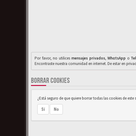
Por favor, no utilices
mensajes privados
,
WhαtsApp
o
Te
Encontraste nuestra comunidad en internet. De estar en priv
BORRAR COOKIES
¿Está seguro de que quiere borrar todas las cookies de este s
Sí
No