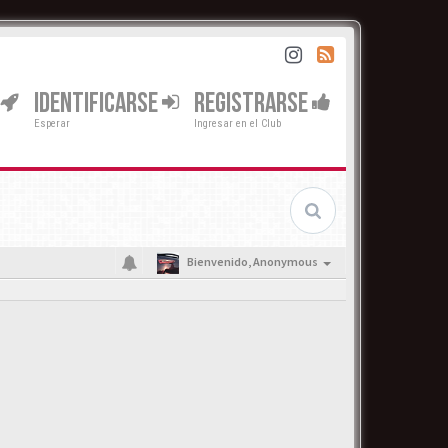
IDENTIFICARSE
REGISTRARSE
Esperar
Ingresar en el Club
Bienvenido,
Anonymous