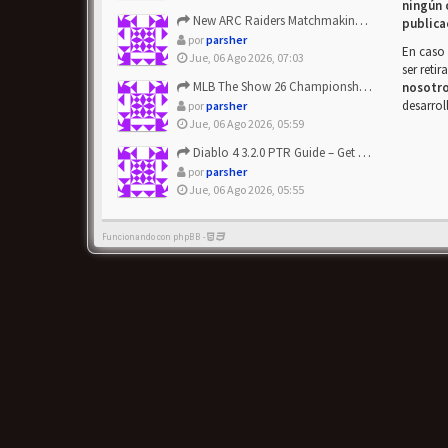
ningún 
New ARC Raiders Matchmaking Update: Stop Failed - Grab Bluep...
publica
por
parsher
En caso 
Jue, 06 Ago 2026, 07:03
ser reti
MLB The Show 26 Championship Series Update! Get Cheap & ...
nosotr
desarrol
por
parsher
Jue, 06 Ago 2026, 05:59
Diablo 4 3.2.0 PTR Guide – Get 8% Off Items Quickly to Test ...
por
parsher
Jue, 06 Ago 2026, 05:55
Funcionando con phpBB -