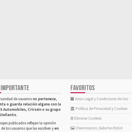
 IMPORTANTE
FAVORITOS
munidad de usuarios
no pertenece,
Aviso Legal y Condiciones de Uso
nta o guarda relación alguna con la
Política de Privacidad y Cookies
S Automobiles, Citroën o su grupo
Stellantis
.
Eliminar Cookies
ajes publicados reflejan la opinión
Chevronazos: ¡Sube tus fotos!
 de los usuarios que las escriben y
en