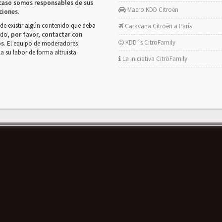
caso somos responsables de sus
Macro KDD Citroën
ciones
.
de existir algún contenido que deba
Caravana Citroën a París
rado,
por favor, contactar con
KDD´s CitröFamily
os
. El equipo de moderadores
la su labor de forma altruista.
La iniciativa CitröFamily