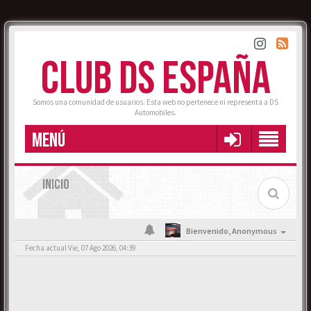
CLUB DS ESPAÑA
Somos una comunidad de usuarios. Esta web no pertenece ni representa a DS
Automobiles.
MENÚ
INICIO
Bienvenido,
Anonymous
Fecha actual Vie, 07 Ago 2026, 04:39