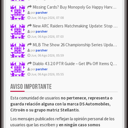
Missing Cards? Buy Monopoly Go Happy Harvest with Looney Tun...
por
parsher
Jue, 06 Ago 2026, 07:08
New ARC Raiders Matchmaking Update: Stop Failed - Grab Bluep...
por
parsher
Jue, 06 Ago 2026, 07:03
MLB The Show 26 Championship Series Update! Get Cheap & ...
por
parsher
Jue, 06 Ago 2026, 05:59
Diablo 4 3.2.0 PTR Guide – Get 8% Off Items Quickly to Test ...
por
parsher
Jue, 06 Ago 2026, 05:55
AVISO IMPORTANTE
Esta comunidad de usuarios
no pertenece, representa o
guarda relación alguna con la marca DS Automobiles,
Citroën o su grupo matriz Stellantis
.
Los mensajes publicados reflejan la opinión personal de los
usuarios que las escriben y
en ningún caso somos