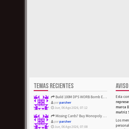
TEMAS RECIENTES
AVISO
Esta co
Build 100M DPS WORB Bomb Elementalist Fast - Grab POE Curren...
represe
por
parsher
marca D
Jue, 06 Ago 2026, 07:12
matriz 
Missing Cards? Buy Monopoly Go Happy Harvest with Looney Tun...
Los mens
por
parsher
personal
Jue, 06 Ago 2026, 07:08