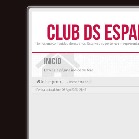
CLUB DS ESP
Somos una comunidad de usuarios. Esta web no pertenece ni representa
INICIO
Esta es la página índice del foro
Índice general
« Usted esta aquí
Fecha actual Jue, 06 Ago 2026, 21:48