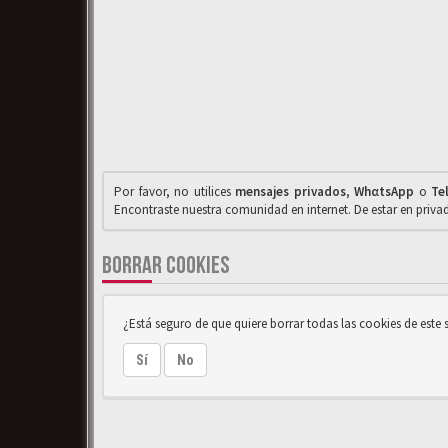
Por favor, no utilices
mensajes privados
,
WhαtsApp
o
Te
Encontraste nuestra comunidad en internet. De estar en priv
BORRAR COOKIES
¿Está seguro de que quiere borrar todas las cookies de este s
Sí
No