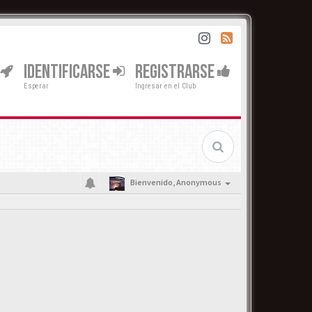
IDENTIFICARSE
REGISTRARSE
Esperar
Ingresar en el Club
Bienvenido,
Anonymous