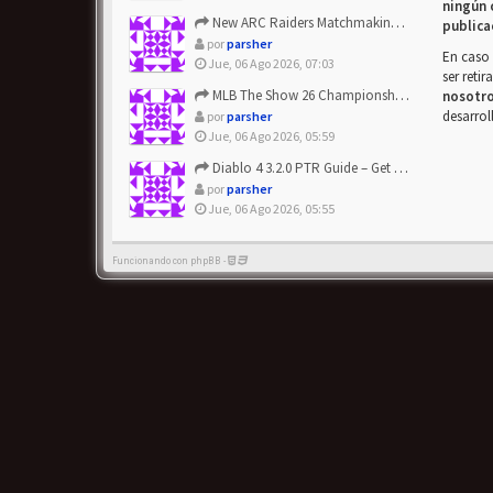
ningún 
New ARC Raiders Matchmaking Update: Stop Failed - Grab Bluep...
publica
por
parsher
En caso 
Jue, 06 Ago 2026, 07:03
ser reti
MLB The Show 26 Championship Series Update! Get Cheap & ...
nosotr
desarrol
por
parsher
Jue, 06 Ago 2026, 05:59
Diablo 4 3.2.0 PTR Guide – Get 8% Off Items Quickly to Test ...
por
parsher
Jue, 06 Ago 2026, 05:55
Funcionando con phpBB -