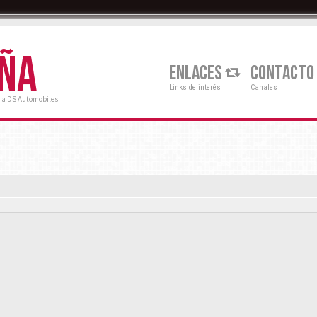
AÑA
ENLACES
CONTACTO
Links de interés
Canales
 a DS Automobiles.