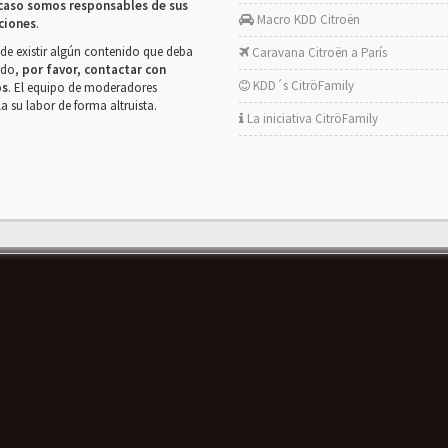
caso somos responsables de sus
Macro KDD Citroën
ciones
.
de existir algún contenido que deba
Caravana Citroën a París
rado,
por favor, contactar con
KDD´s CitröFamily
os
. El equipo de moderadores
la su labor de forma altruista.
La iniciativa CitröFamily