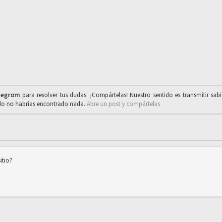
legrαm
para resolver tus dudas. ¡Compártelas! Nuestro sentido es transmitir sab
ado no habrías encontrado nada.
Abre un post y compártelas
itio?