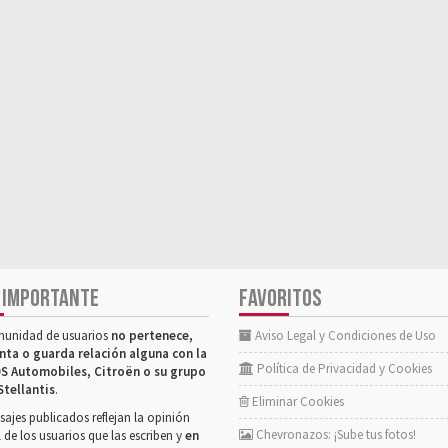
 IMPORTANTE
FAVORITOS
munidad de usuarios
no pertenece,
Aviso Legal y Condiciones de Uso
nta o guarda relación alguna con la
Política de Privacidad y Cookies
S Automobiles, Citroën o su grupo
Stellantis
.
Eliminar Cookies
ajes publicados reflejan la opinión
Chevronazos: ¡Sube tus fotos!
 de los usuarios que las escriben y
en