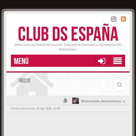
CLUB DS ESPAÑA
Somos una comunidad de usuarios. Esta web no pertenece ni representa a DS
Automobiles.
MENÚ
INICIO
Bienvenido,
Anonymous
Fecha actual Lun, 10 Ago 2026, 16:50