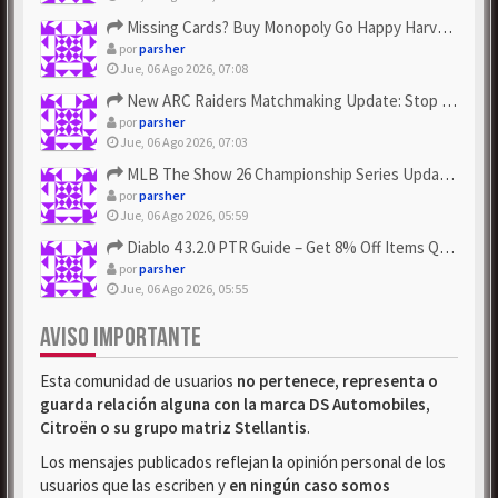
Missing Cards? Buy Monopoly Go Happy Harvest with Looney Tun...
por
parsher
Jue, 06 Ago 2026, 07:08
New ARC Raiders Matchmaking Update: Stop Failed - Grab Bluep...
por
parsher
Jue, 06 Ago 2026, 07:03
MLB The Show 26 Championship Series Update! Get Cheap & ...
por
parsher
Jue, 06 Ago 2026, 05:59
Diablo 4 3.2.0 PTR Guide – Get 8% Off Items Quickly to Test ...
por
parsher
Jue, 06 Ago 2026, 05:55
AVISO IMPORTANTE
Esta comunidad de usuarios
no pertenece, representa o
guarda relación alguna con la marca DS Automobiles,
Citroën o su grupo matriz Stellantis
.
Los mensajes publicados reflejan la opinión personal de los
usuarios que las escriben y
en ningún caso somos