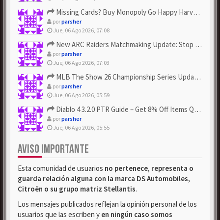
Missing Cards? Buy Monopoly Go Happy Harvest with Looney Tun...
por
parsher
Jue, 06 Ago 2026, 07:08
New ARC Raiders Matchmaking Update: Stop Failed - Grab Bluep...
por
parsher
Jue, 06 Ago 2026, 07:03
MLB The Show 26 Championship Series Update! Get Cheap & ...
por
parsher
Jue, 06 Ago 2026, 05:59
Diablo 4 3.2.0 PTR Guide – Get 8% Off Items Quickly to Test ...
por
parsher
Jue, 06 Ago 2026, 05:55
AVISO IMPORTANTE
Esta comunidad de usuarios
no pertenece, representa o
guarda relación alguna con la marca DS Automobiles,
Citroën o su grupo matriz Stellantis
.
Los mensajes publicados reflejan la opinión personal de los
usuarios que las escriben y
en ningún caso somos