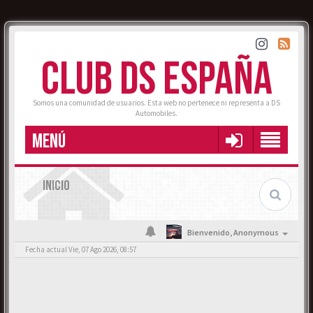
CLUB DS ESPAÑA
Somos una comunidad de usuarios. Esta web no pertenece ni representa a DS
Automobiles.
MENÚ
INICIO
Bienvenido,
Anonymous
Fecha actual Vie, 07 Ago 2026, 08:57