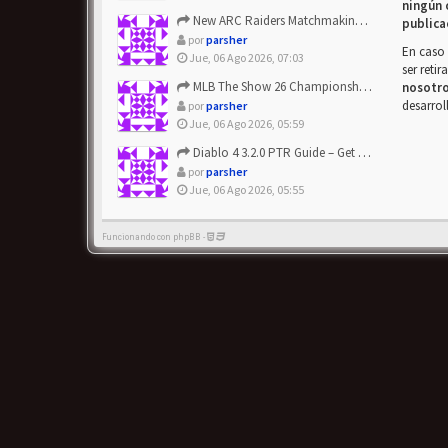
ningún 
New ARC Raiders Matchmaking Update: Stop Failed - Grab Bluep...
publica
por
parsher
En caso 
Jue, 06 Ago 2026, 07:03
ser reti
MLB The Show 26 Championship Series Update! Get Cheap & ...
nosotr
desarrol
por
parsher
Jue, 06 Ago 2026, 05:59
Diablo 4 3.2.0 PTR Guide – Get 8% Off Items Quickly to Test ...
por
parsher
Jue, 06 Ago 2026, 05:55
Funcionando con phpBB -