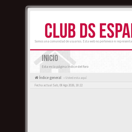
CLUB DS ESP
Somos una comunidad de usuarios. Esta web no pertenece ni representa
INICIO
Esta es la página índice del foro
Índice general
« Usted esta aquí
Fecha actual Sab, 08 Ago 2026, 18:22