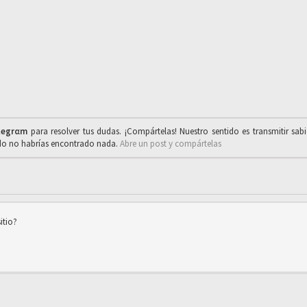
legrαm
para resolver tus dudas. ¡Compártelas! Nuestro sentido es transmitir sab
ado no habrías encontrado nada.
Abre un post y compártelas
itio?