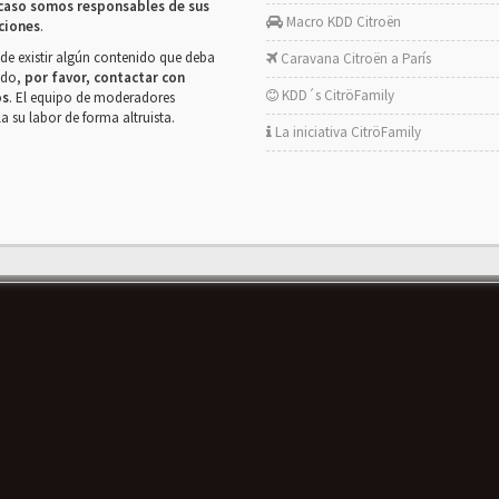
caso somos responsables de sus
Macro KDD Citroën
ciones
.
de existir algún contenido que deba
Caravana Citroën a París
rado,
por favor, contactar con
KDD´s CitröFamily
os
. El equipo de moderadores
la su labor de forma altruista.
La iniciativa CitröFamily