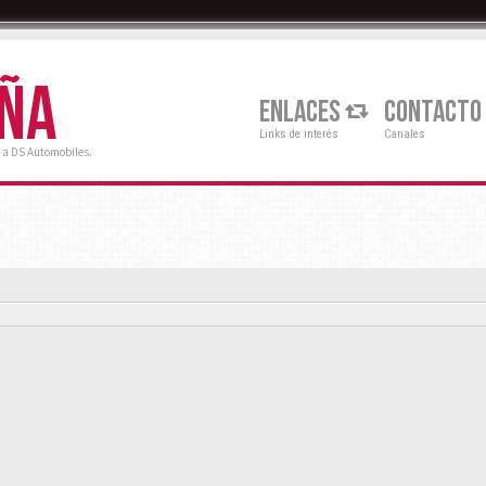
AÑA
ENLACES
CONTACTO
Links de interés
Canales
 a DS Automobiles.