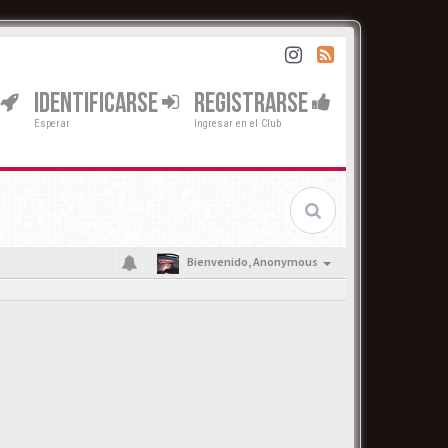
IDENTIFICARSE
REGISTRARSE
Esperar
Ingresar en el Club
Bienvenido,
Anonymous