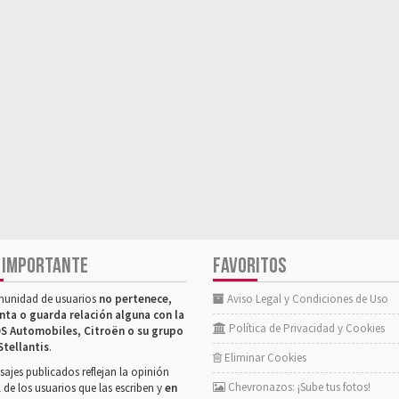
 IMPORTANTE
FAVORITOS
munidad de usuarios
no pertenece,
Aviso Legal y Condiciones de Uso
nta o guarda relación alguna con la
Política de Privacidad y Cookies
S Automobiles, Citroën o su grupo
Stellantis
.
Eliminar Cookies
ajes publicados reflejan la opinión
Chevronazos: ¡Sube tus fotos!
 de los usuarios que las escriben y
en