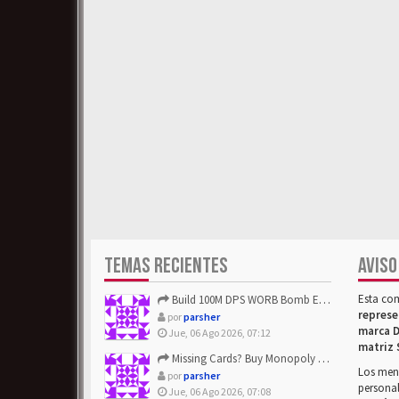
TEMAS RECIENTES
AVISO
Esta co
Build 100M DPS WORB Bomb Elementalist Fast - Grab POE Curren...
represe
por
parsher
marca D
Jue, 06 Ago 2026, 07:12
matriz 
Missing Cards? Buy Monopoly Go Happy Harvest with Looney Tun...
Los mens
por
parsher
personal
Jue, 06 Ago 2026, 07:08