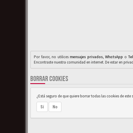
Por favor, no utilices
mensajes privados
,
WhαtsApp
o
Te
Encontraste nuestra comunidad en internet. De estar en priv
BORRAR COOKIES
¿Está seguro de que quiere borrar todas las cookies de este s
Sí
No