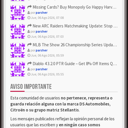
Missing Cards? Buy Monopoly Go Happy Harvest with Looney Tun...
por
parsher
Jue, 06 Ago 2026, 07:08
New ARC Raiders Matchmaking Update: Stop Failed - Grab Bluep...
por
parsher
Jue, 06 Ago 2026, 07:03
MLB The Show 26 Championship Series Update! Get Cheap & ...
por
parsher
Jue, 06 Ago 2026, 05:59
Diablo 4 3.2.0 PTR Guide – Get 8% Off Items Quickly to Test ...
por
parsher
Jue, 06 Ago 2026, 05:55
AVISO IMPORTANTE
Esta comunidad de usuarios
no pertenece, representa o
guarda relación alguna con la marca DS Automobiles,
Citroën o su grupo matriz Stellantis
.
Los mensajes publicados reflejan la opinión personal de los
usuarios que las escriben y
en ningún caso somos