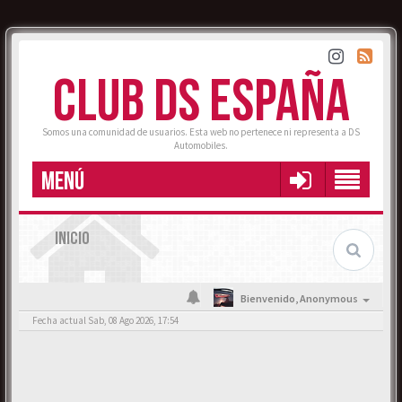
CLUB DS ESPAÑA
Somos una comunidad de usuarios. Esta web no pertenece ni representa a DS
Automobiles.
MENÚ
INICIO
Bienvenido,
Anonymous
Fecha actual Sab, 08 Ago 2026, 17:54