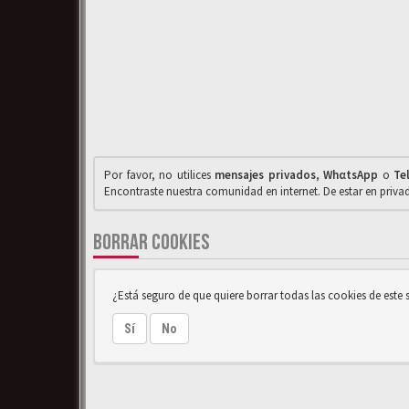
Por favor, no utilices
mensajes privados
,
WhαtsApp
o
Te
Encontraste nuestra comunidad en internet. De estar en priv
BORRAR COOKIES
¿Está seguro de que quiere borrar todas las cookies de este s
Sí
No