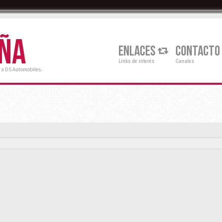
AÑA
ENLACES
CONTACTO
Links de interés
Canales
 a DS Automobiles.