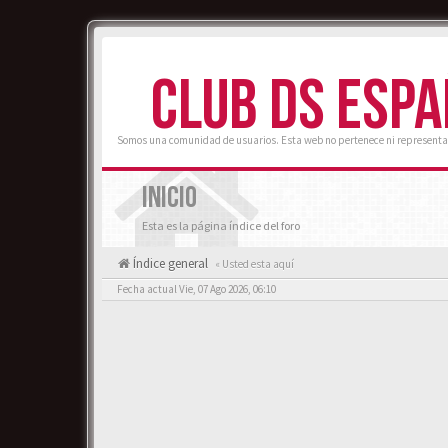
CLUB DS ESP
Somos una comunidad de usuarios. Esta web no pertenece ni representa
INICIO
Esta es la página índice del foro
Índice general
« Usted esta aquí
Fecha actual Vie, 07 Ago 2026, 06:10