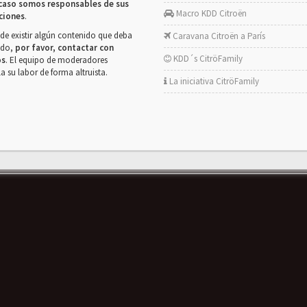
caso somos responsables de sus
Macro KDD Citroën
ciones
.
de existir algún contenido que deba
Caravana Citroën a París
rado,
por favor, contactar con
KDD´s CitröFamily
os
. El equipo de moderadores
la su labor de forma altruista.
La iniciativa CitröFamily