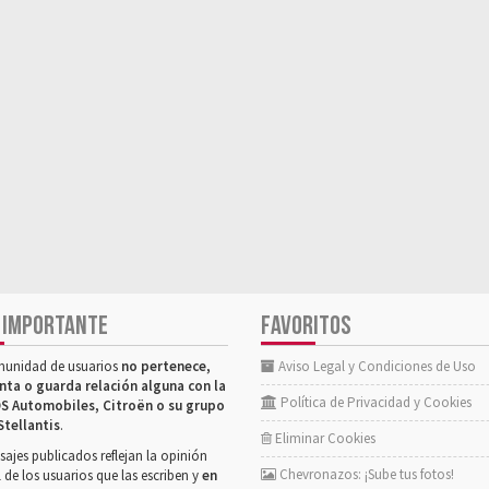
 IMPORTANTE
FAVORITOS
munidad de usuarios
no pertenece,
Aviso Legal y Condiciones de Uso
nta o guarda relación alguna con la
Política de Privacidad y Cookies
S Automobiles, Citroën o su grupo
Stellantis
.
Eliminar Cookies
ajes publicados reflejan la opinión
Chevronazos: ¡Sube tus fotos!
 de los usuarios que las escriben y
en