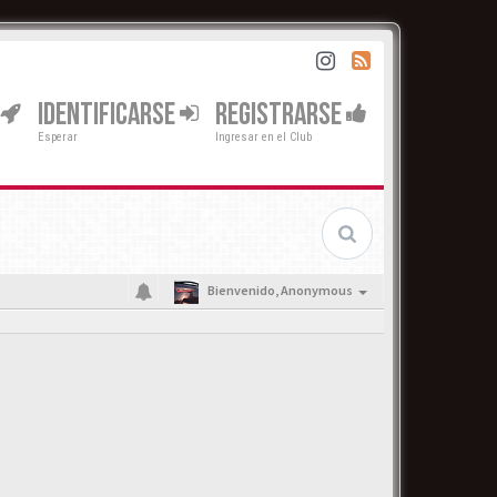
IDENTIFICARSE
REGISTRARSE
Esperar
Ingresar en el Club
Bienvenido,
Anonymous