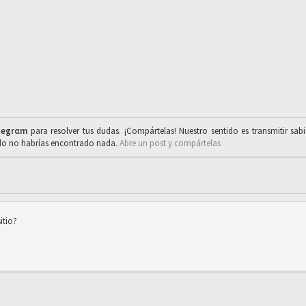
legrαm
para resolver tus dudas. ¡Compártelas! Nuestro sentido es transmitir sab
ado no habrías encontrado nada.
Abre un post y compártelas
itio?