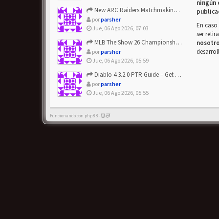
ningún 
New ARC Raiders Matchmaking Update: Stop Failed - Grab Bluep...
publica
por
parsher
En caso 
Jue, 06 Ago 2026, 07:03
ser reti
MLB The Show 26 Championship Series Update! Get Cheap & ...
nosotr
desarrol
por
parsher
Jue, 06 Ago 2026, 05:59
Diablo 4 3.2.0 PTR Guide – Get 8% Off Items Quickly to Test ...
por
parsher
Jue, 06 Ago 2026, 05:55
Funcionando con phpBB -