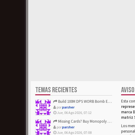
TEMAS RECIENTES
AVISO
Esta co
Build 100M DPS WORB Bomb Elementalist Fast - Grab POE Curren...
represe
por
parsher
marca D
Jue, 06 Ago 2026, 07:12
matriz 
Missing Cards? Buy Monopoly Go Happy Harvest with Looney Tun...
Los mens
por
parsher
personal
Jue, 06 Ago 2026, 07:08