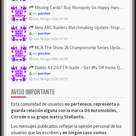
Missing Cards? Buy Monopoly Go Happy Harvest with Looney Tun...
por
parsher
Jue, 06 Ago 2026, 07:08
New ARC Raiders Matchmaking Update: Stop Failed - Grab Bluep...
por
parsher
Jue, 06 Ago 2026, 07:03
MLB The Show 26 Championship Series Update! Get Cheap & ...
por
parsher
Jue, 06 Ago 2026, 05:59
Diablo 4 3.2.0 PTR Guide – Get 8% Off Items Quickly to Test ...
por
parsher
Jue, 06 Ago 2026, 05:55
AVISO IMPORTANTE
Esta comunidad de usuarios
no pertenece, representa o
guarda relación alguna con la marca DS Automobiles,
Citroën o su grupo matriz Stellantis
.
Los mensajes publicados reflejan la opinión personal de los
usuarios que las escriben y
en ningún caso somos