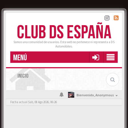
CLUB DS ESPAÑA
Somos una comunidad de usuarios. Esta web no pertenece ni representa a DS
Automobiles.
MENÚ
INICIO
Bienvenido,
Anonymous
Fecha actual Sab, 08 Ago 2026, 06:26