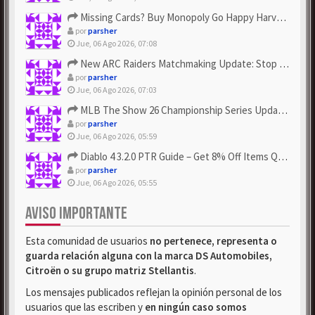
Missing Cards? Buy Monopoly Go Happy Harvest with Looney Tun...
por
parsher
Jue, 06 Ago 2026, 07:08
New ARC Raiders Matchmaking Update: Stop Failed - Grab Bluep...
por
parsher
Jue, 06 Ago 2026, 07:03
MLB The Show 26 Championship Series Update! Get Cheap & ...
por
parsher
Jue, 06 Ago 2026, 05:59
Diablo 4 3.2.0 PTR Guide – Get 8% Off Items Quickly to Test ...
por
parsher
Jue, 06 Ago 2026, 05:55
AVISO IMPORTANTE
Esta comunidad de usuarios
no pertenece, representa o
guarda relación alguna con la marca DS Automobiles,
Citroën o su grupo matriz Stellantis
.
Los mensajes publicados reflejan la opinión personal de los
usuarios que las escriben y
en ningún caso somos