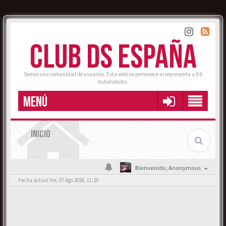
CLUB DS ESPAÑA
Somos una comunidad de usuarios. Esta web no pertenece ni representa a DS
Automobiles.
MENÚ
INICIO
Bienvenido,
Anonymous
Fecha actual Vie, 07 Ago 2026, 11:29