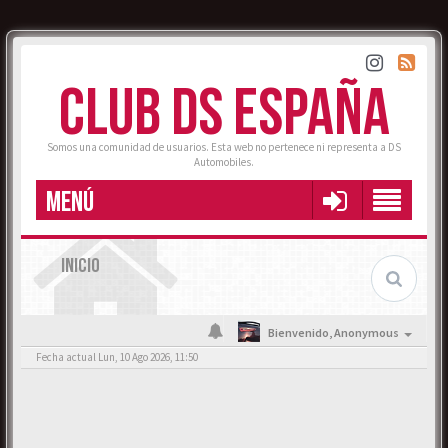
CLUB DS ESPAÑA
Somos una comunidad de usuarios. Esta web no pertenece ni representa a DS
Automobiles.
MENÚ
INICIO
Bienvenido,
Anonymous
Fecha actual Lun, 10 Ago 2026, 11:50