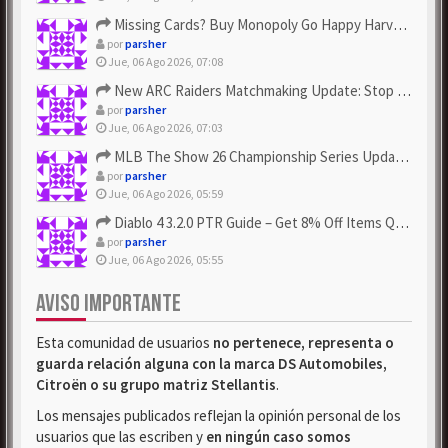
Missing Cards? Buy Monopoly Go Happy Harvest with Looney Tun...
por
parsher
Jue, 06 Ago 2026, 07:08
New ARC Raiders Matchmaking Update: Stop Failed - Grab Bluep...
por
parsher
Jue, 06 Ago 2026, 07:03
MLB The Show 26 Championship Series Update! Get Cheap & ...
por
parsher
Jue, 06 Ago 2026, 05:59
Diablo 4 3.2.0 PTR Guide – Get 8% Off Items Quickly to Test ...
por
parsher
Jue, 06 Ago 2026, 05:55
AVISO IMPORTANTE
Esta comunidad de usuarios
no pertenece, representa o
guarda relación alguna con la marca DS Automobiles,
Citroën o su grupo matriz Stellantis
.
Los mensajes publicados reflejan la opinión personal de los
usuarios que las escriben y
en ningún caso somos