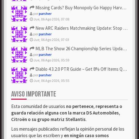
Missing Cards? Buy Monopoly Go Happy Harvest with Looney Tun...
por
parsher
Jue, 06 Ago 2026, 07:08
New ARC Raiders Matchmaking Update: Stop Failed - Grab Bluep...
por
parsher
Jue, 06 Ago 2026, 07:03
MLB The Show 26 Championship Series Update! Get Cheap & ...
por
parsher
Jue, 06 Ago 2026, 05:59
Diablo 4 3.2.0 PTR Guide – Get 8% Off Items Quickly to Test ...
por
parsher
Jue, 06 Ago 2026, 05:55
AVISO IMPORTANTE
Esta comunidad de usuarios
no pertenece, representa o
guarda relación alguna con la marca DS Automobiles,
Citroën o su grupo matriz Stellantis
.
Los mensajes publicados reflejan la opinión personal de los
usuarios que las escriben y
en ningún caso somos