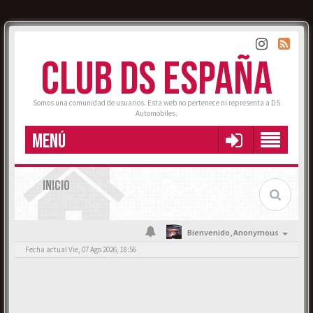
CLUB DS ESPAÑA
Somos una comunidad de usuarios. Esta web no pertenece ni representa a DS
Automobiles.
MENÚ
INICIO
Bienvenido,
Anonymous
Fecha actual Vie, 07 Ago 2026, 18:56