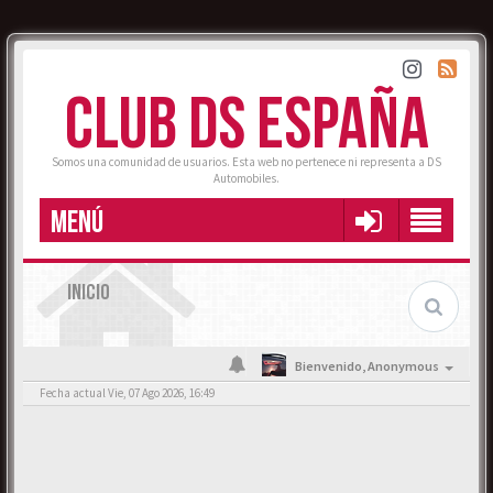
CLUB DS ESPAÑA
Somos una comunidad de usuarios. Esta web no pertenece ni representa a DS
Automobiles.
MENÚ
INICIO
Bienvenido,
Anonymous
Fecha actual Vie, 07 Ago 2026, 16:49