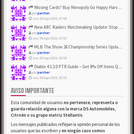
Missing Cards? Buy Monopoly Go Happy Harvest with Looney Tun...
por
parsher
Jue, 06 Ago 2026, 07:08
New ARC Raiders Matchmaking Update: Stop Failed - Grab Bluep...
por
parsher
Jue, 06 Ago 2026, 07:03
MLB The Show 26 Championship Series Update! Get Cheap & ...
por
parsher
Jue, 06 Ago 2026, 05:59
Diablo 4 3.2.0 PTR Guide – Get 8% Off Items Quickly to Test ...
por
parsher
Jue, 06 Ago 2026, 05:55
AVISO IMPORTANTE
Esta comunidad de usuarios
no pertenece, representa o
guarda relación alguna con la marca DS Automobiles,
Citroën o su grupo matriz Stellantis
.
Los mensajes publicados reflejan la opinión personal de los
usuarios que las escriben y
en ningún caso somos